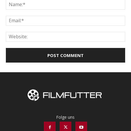
Na
Ema
Web
Folge uns