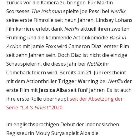
zurück vor die Kamera zu bringen. Für Martin
Scorseses
The Irishman
spielte Joe Pesci bei
Netflix
seine erste Filmrolle seit neun Jahren, Lindsay Lohans
Filmkarriere erlebt dank
Netflix
aktuell ihren zweiten
Frühling und die kommende Actionkomödie
Back in
Action
mit Jamie Foxx wird Cameron Diaz' erster Film
seit zehn Jahren sein. Doch Diaz ist nicht die einzige
Schauspielerin, die dieses Jahr bei
Netflix
ihr
Comeback feiern wird. Bereits am
21. Juni
erscheint
mit dem Actionthriller
Trigger Warning
bei
Netflix
der
erste Film mit
Jessica Alba
seit fünf Jahren. Es ist auch
ihre erste Rolle überhaupt
seit der Absetzung der
Serie
"L.A.’s Finest"
2020
.
Im englischsprachigen Debüt der indonesischen
Regisseurin Mouly Surya spielt Alba die