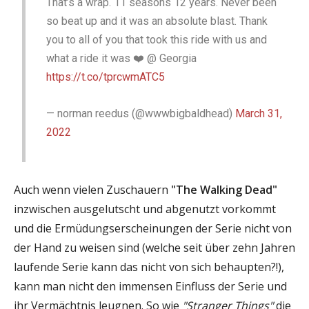
That’s a wrap. 11 seasons 12 years. Never been
so beat up and it was an absolute blast. Thank
you to all of you that took this ride with us and
what a ride it was ❤️ @ Georgia
https://t.co/tprcwmATC5
— norman reedus (@wwwbigbaldhead)
March 31,
2022
Auch wenn vielen Zuschauern
"The Walking Dead"
inzwischen ausgelutscht und abgenutzt vorkommt
und die Ermüdungserscheinungen der Serie nicht von
der Hand zu weisen sind (welche seit über zehn Jahren
laufende Serie kann das nicht von sich behaupten?!),
kann man nicht den immensen Einfluss der Serie und
ihr Vermächtnis leugnen. So wie
"Stranger Things"
die