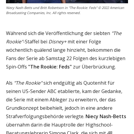
Niecy Nash-Betts und Britt Robertson in "The Rookie: Feds" © 2022 American
Broadcasting Companies, Inc. All rights reserved.
Während sich die Veröffentlichung der siebten
"The
Rookie"
-Staffel bei
Disney+
mit einer Folge
wöchentlich quälend lange hinzieht, bekommen die
Fans der Serie ab Samstag 22 Folgen des kurzlebigen
Spin-Offs
"The Rookie: Feds"
zur Überbrückung.
Als
"The Rookie"
sich endgültig als Quotenhit für
seinen US-Sender ABC etablierte, kam der Gedanke,
die Serie mit einem Ableger zu erweitern, der das
Grundkonzept beibehielt, jedoch in eine andere
Strafverfolgungsbehörde verlegte.
Niecy Nash-Betts
übernahm darin die Hauptrolle der Highschool-
Beratungslehrerin Simone Clark, die sich mit 48