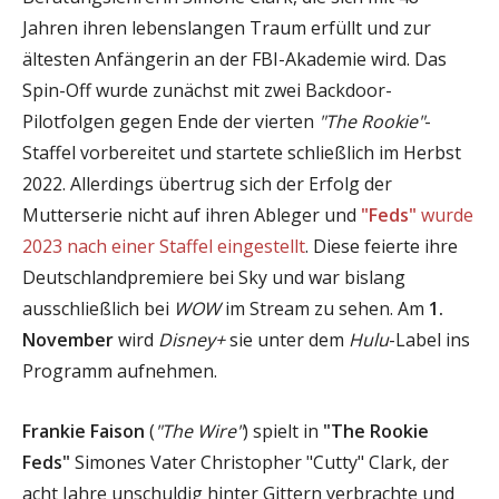
Jahren ihren lebenslangen Traum erfüllt und zur
ältesten Anfängerin an der FBI-Akademie wird. Das
Spin-Off wurde zunächst mit zwei Backdoor-
Pilotfolgen gegen Ende der vierten
"The Rookie"
-
Staffel vorbereitet und startete schließlich im Herbst
2022. Allerdings übertrug sich der Erfolg der
Mutterserie nicht auf ihren Ableger und
"Feds"
wurde
2023 nach einer Staffel eingestellt
. Diese feierte ihre
Deutschlandpremiere bei Sky und war bislang
ausschließlich bei
WOW
im Stream zu sehen. Am
1.
November
wird
Disney+
sie unter dem
Hulu
-Label ins
Programm aufnehmen.
Frankie Faison
(
"The Wire"
) spielt in
"The Rookie
Feds"
Simones Vater Christopher "Cutty" Clark, der
acht Jahre unschuldig hinter Gittern verbrachte und