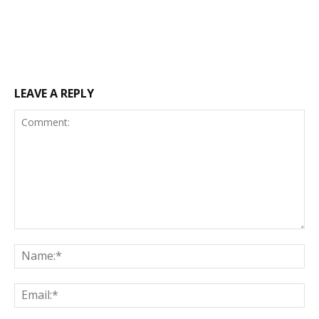
LEAVE A REPLY
Comment:
Na
Ema