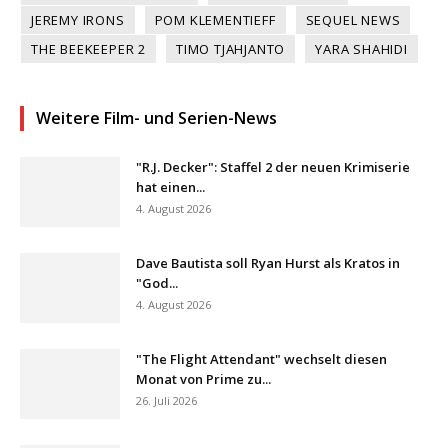
JEREMY IRONS
POM KLEMENTIEFF
SEQUEL NEWS
THE BEEKEEPER 2
TIMO TJAHJANTO
YARA SHAHIDI
Weitere Film- und Serien-News
"R.J. Decker": Staffel 2 der neuen Krimiserie
hat einen...
4. August 2026
Dave Bautista soll Ryan Hurst als Kratos in
"God...
4. August 2026
"The Flight Attendant" wechselt diesen
Monat von Prime zu...
26. Juli 2026