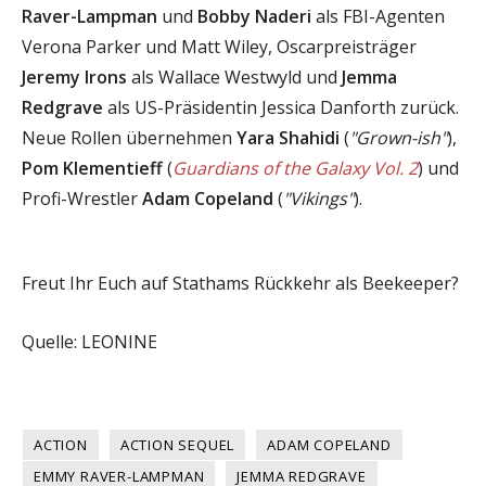
Raver-Lampman
und
Bobby Naderi
als FBI-Agenten
Verona Parker und Matt Wiley, Oscarpreisträger
Jeremy Irons
als Wallace Westwyld und
Jemma
Redgrave
als US-Präsidentin Jessica Danforth zurück.
Neue Rollen übernehmen
Yara Shahidi
(
"Grown-ish"
),
Pom Klementieff
(
Guardians of the Galaxy Vol. 2
) und
Profi-Wrestler
Adam Copeland
(
"Vikings"
).
Freut Ihr Euch auf Stathams Rückkehr als Beekeeper?
Quelle: LEONINE
ACTION
ACTION SEQUEL
ADAM COPELAND
EMMY RAVER-LAMPMAN
JEMMA REDGRAVE