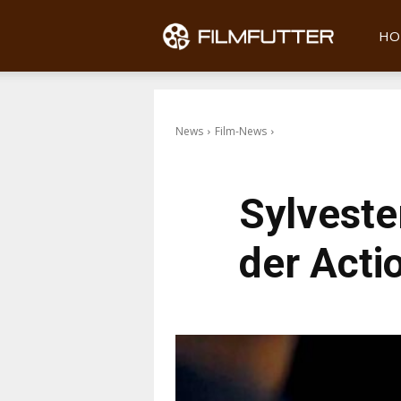
Filmfu
HO
News
Film-News
Sylveste
der Acti