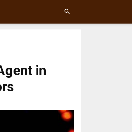
Agent in
ors