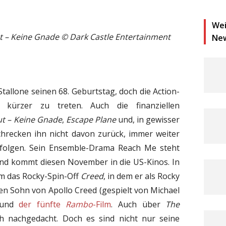
Wei
ut – Keine Gnade
©
Dark Castle Entertainment
Ne
 Stallone seinen 68. Geburtstag, doch die Action-
 kürzer zu treten. Auch die finanziellen
t – Keine Gnade
,
Escape Plane
und, in gewisser
hrecken ihn nicht davon zurück, immer weiter
erfolgen. Sein Ensemble-Drama Reach Me steht
 und kommt diesen November in die US-Kinos. In
em das Rocky-Spin-Off
Creed
, in dem er als Rocky
en Sohn von Apollo Creed (gespielt von Michael
d und
der fünfte
Rambo
-Film
. Auch über
The
ch nachgedacht. Doch es sind nicht nur seine