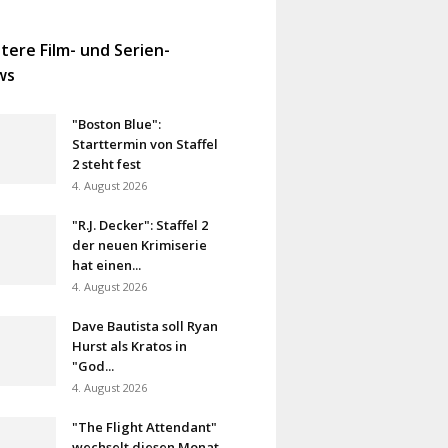
tere Film- und Serien-
ws
"Boston Blue":
Starttermin von Staffel
2 steht fest
4. August 2026
"R.J. Decker": Staffel 2
der neuen Krimiserie
hat einen...
4. August 2026
Dave Bautista soll Ryan
Hurst als Kratos in
"God...
4. August 2026
"The Flight Attendant"
wechselt diesen Monat