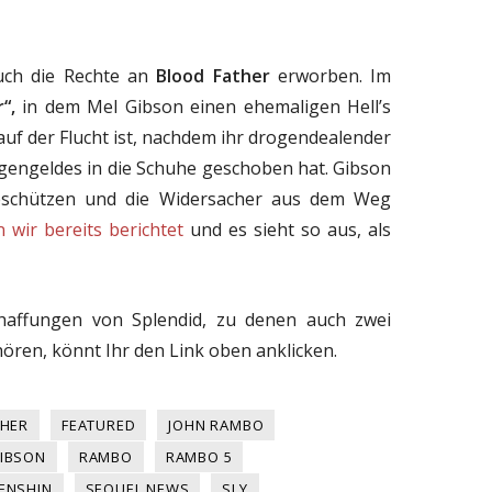
uch die Rechte an
Blood Father
erworben. Im
r“,
in dem Mel Gibson einen ehemaligen Hell’s
auf der Flucht ist, nachdem ihr drogendealender
gengeldes in die Schuhe geschoben hat. Gibson
eschützen und die Widersacher aus dem Weg
wir bereits berichtet
und es sieht so aus, als
haffungen von Splendid, zu denen auch zwei
ören, könnt Ihr den Link oben anklicken.
THER
FEATURED
JOHN RAMBO
GIBSON
RAMBO
RAMBO 5
ENSHIN
SEQUEL NEWS
SLY