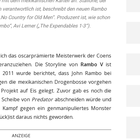
h mit dem mexikanischen Kartell an. Stallone, der
 verantwortlich ist, beschreibt den neuen Rambo
„No Country for Old Men“. Produzent ist, wie schon
mbo“, Avi Lerner („The Expendables 1-3“).
eich das oscarprämierte Meisterwerk der Coens
ranzuziehen. Die Storyline von
Rambo V
ist
ts 2011 wurde berichtet, dass John Rambo bei
gen die mexikanischen Drogenbosse vorgehen
 Projekt auf Eis gelegt. Zuvor gab es noch die
e Scheibe von
Predator
abschneiden würde und
n Kampf gegen ein genmanipuliertes Monster
ück)ist daraus nichts geworden.
ANZEIGE