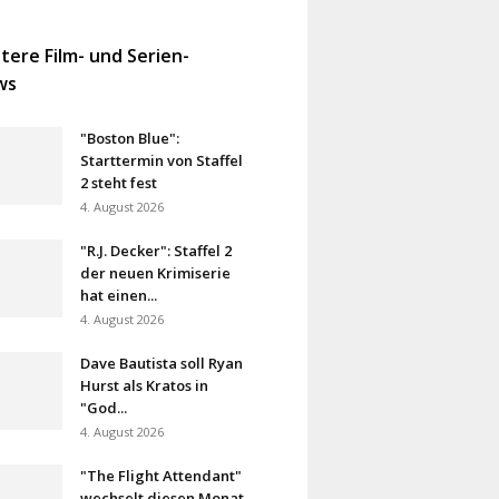
tere Film- und Serien-
ws
"Boston Blue":
Starttermin von Staffel
2 steht fest
4. August 2026
"R.J. Decker": Staffel 2
der neuen Krimiserie
hat einen...
4. August 2026
Dave Bautista soll Ryan
Hurst als Kratos in
"God...
4. August 2026
"The Flight Attendant"
wechselt diesen Monat