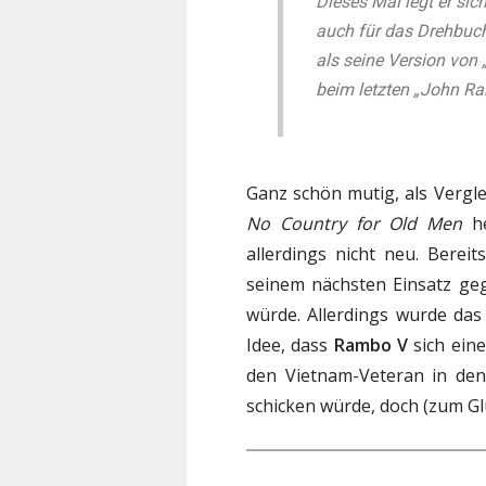
Dieses Mal legt er sic
auch für das Drehbuch
als seine Version von 
beim letzten „John Ra
Ganz schön mutig, als Vergl
No Country for Old Men
he
allerdings nicht neu. Berei
seinem nächsten Einsatz ge
würde. Allerdings wurde das
Idee, dass
Rambo V
sich ein
den Vietnam-Veteran in de
schicken würde, doch (zum Gl