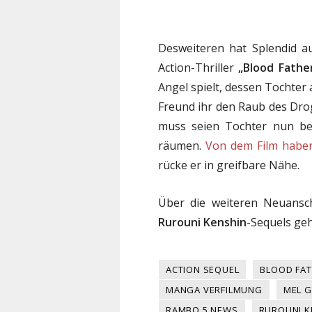
Desweiteren hat Splendid a
Action-Thriller
„Blood Fathe
Angel spielt, dessen Tochter 
Freund ihr den Raub des Dro
muss seien Tochter nun b
räumen.
Von dem Film haben 
rücke er in greifbare Nähe.
Über die weiteren Neuansc
Rurouni Kenshin
-Sequels geh
ACTION SEQUEL
BLOOD FA
MANGA VERFILMUNG
MEL 
RAMBO 5 NEWS
RUROUNI K