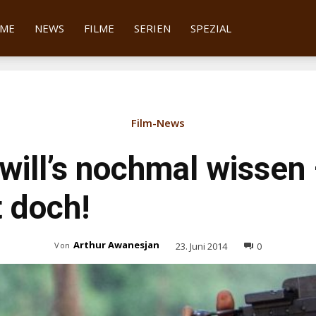
tter
ME
NEWS
FILME
SERIEN
SPEZIAL
Film-News
 will’s nochmal wisse
 doch!
Arthur Awanesjan
23. Juni 2014
0
Von