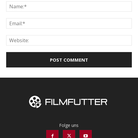
Na
Ema
Web
Folge uns