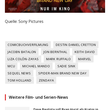
Quelle: Sony Pictures
COMICBUCHVERFILMUNG
DESTIN DANIEL CRETTON
JACOBN BATALON
JON BERNTHAL
KEITH DAVID
LIZA COLÓN-ZAYAS
MARK RUFFALO
MARVEL
MCU
MICHAEL MANDO
SADIE SINK
SEQUEL NEWS
SPIDER-MAN BRAND NEW DAY
TOM HOLLAND
ZENDAYA
Weitere Film- und Serien-News
Dave Bautista soll Ryan Hurst als Kratos in