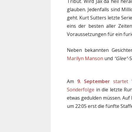
Tribut. Wird Jax da heil he
glauben. Jedenfalls sind Mil
geht. Kurt Sutters letzte Seri
eins der besten aller Zeiten
Voraussetzungen für ein fur
Neben bekannten Gesichter
Marilyn Manson
und
"Glee"
-
Am
9. September
startet
Sonderfolge
in die letzte Ru
etwas gedulden müssen. Auf 
um 22:05 erst die fünfte Staffe