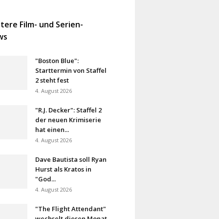
tere Film- und Serien-
ws
"Boston Blue":
Starttermin von Staffel
2 steht fest
4. August 2026
"R.J. Decker": Staffel 2
der neuen Krimiserie
hat einen...
4. August 2026
Dave Bautista soll Ryan
Hurst als Kratos in
"God...
4. August 2026
"The Flight Attendant"
wechselt diesen Monat