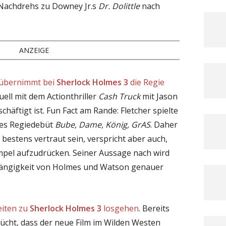
Nachdrehs zu Downey Jr.s
Dr. Dolittle
nach
ANZEIGE
 übernimmt bei
Sherlock Holmes 3
die Regie
tuell mit dem Actionthriller
Cash Truck
mit Jason
häftigt ist. Fun Fact am Rande: Fletcher spielte
hies Regiedebüt
Bube, Dame, König, GrAS
. Daher
l bestens vertraut sein, verspricht aber auch,
mpel aufzudrücken. Seiner Aussage nach wird
bhängigkeit von Holmes und Watson genauer
eiten zu
Sherlock Holmes 3
losgehen
. Bereits
rücht, dass der neue Film im Wilden Westen