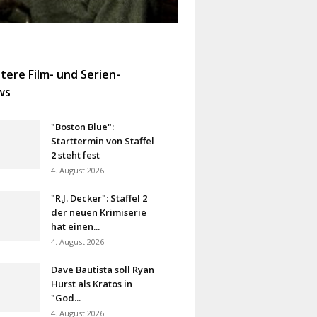
tere Film- und Serien-
ws
"Boston Blue":
Starttermin von Staffel
2 steht fest
4. August 2026
"R.J. Decker": Staffel 2
der neuen Krimiserie
hat einen...
4. August 2026
Dave Bautista soll Ryan
Hurst als Kratos in
"God...
4. August 2026