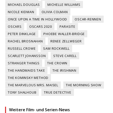
MICHAEL DOUGLAS
MICHELLE WILLIAMS
NICOLE KIDMAN
OLIVIA COLMAN
ONCE UPON A TIME IN HOLLYWOOD
OSCAR-RENNEN
OSCARS
OSCARS 2020
PARASITE
PETER DINKLAGE
PHOEBE WALLER-BRIDGE
RACHEL BROSNAHAN
RENEE ZELLWEGER
RUSSELL CROWE
SAM ROCKWELL
SCARLETT JOHANSSON
STEVE CARELL
STRANGER THINGS
THE CROWN
THE HANDMAIDS TAKE
THE IRISHMAN
THE KOMINSKY METHOD
THE MARVELOUS MRS. MAISEL
THE MORNING SHOW
TONY SHALHOUB
TRUE DETECTIVE
Weitere Film- und Serien-News