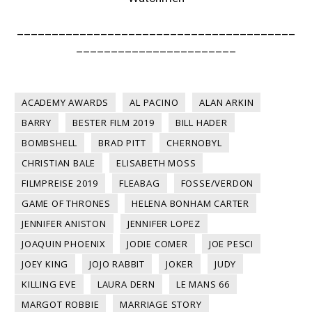
________________________________________
_______________________
ACADEMY AWARDS
AL PACINO
ALAN ARKIN
BARRY
BESTER FILM 2019
BILL HADER
BOMBSHELL
BRAD PITT
CHERNOBYL
CHRISTIAN BALE
ELISABETH MOSS
FILMPREISE 2019
FLEABAG
FOSSE/VERDON
GAME OF THRONES
HELENA BONHAM CARTER
JENNIFER ANISTON
JENNIFER LOPEZ
JOAQUIN PHOENIX
JODIE COMER
JOE PESCI
JOEY KING
JOJO RABBIT
JOKER
JUDY
KILLING EVE
LAURA DERN
LE MANS 66
MARGOT ROBBIE
MARRIAGE STORY