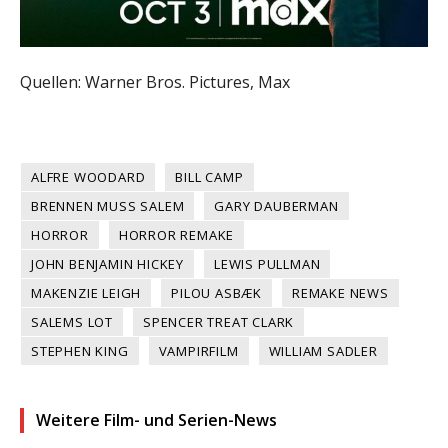
Quellen: Warner Bros. Pictures, Max
ALFRE WOODARD
BILL CAMP
BRENNEN MUSS SALEM
GARY DAUBERMAN
HORROR
HORROR REMAKE
JOHN BENJAMIN HICKEY
LEWIS PULLMAN
MAKENZIE LEIGH
PILOU ASBÆK
REMAKE NEWS
SALEMS LOT
SPENCER TREAT CLARK
STEPHEN KING
VAMPIRFILM
WILLIAM SADLER
Weitere Film- und Serien-News