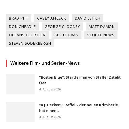
BRAD PITT
CASEY AFFLECK
DAVID LEITCH
DON CHEADLE
GEORGE CLOONEY
MATT DAMON
OCEANS FOURTEEN
SCOTT CAAN
SEQUEL NEWS
STEVEN SODERBERGH
Weitere Film- und Serien-News
"Boston Blue": Starttermin von Staffel 2 steht
fest
4. August 2026
"R.J. Decker": Staffel 2 der neuen Krimiserie
hat einen...
4. August 2026