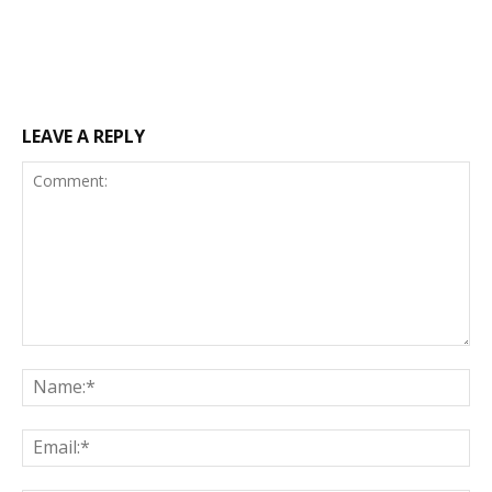
LEAVE A REPLY
Comment:
Na
Ema