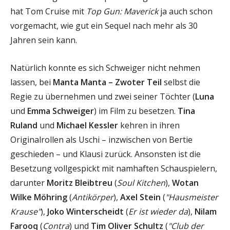
hat Tom Cruise mit
Top Gun: Maverick
ja auch schon
vorgemacht, wie gut ein Sequel nach mehr als 30
Jahren sein kann.
Natürlich konnte es sich Schweiger nicht nehmen
lassen, bei
Manta Manta – Zwoter Teil
selbst die
Regie zu übernehmen und zwei seiner Töchter (
Luna
und
Emma Schweiger
) im Film zu besetzen.
Tina
Ruland
und
Michael Kessler
kehren in ihren
Originalrollen als Uschi – inzwischen von Bertie
geschieden – und Klausi zurück. Ansonsten ist die
Besetzung vollgespickt mit namhaften Schauspielern,
darunter
Moritz Bleibtreu
(
Soul Kitchen
),
Wotan
Wilke Möhring
(
Antikörper
),
Axel Stein
(
"Hausmeister
Krause"
),
Joko Winterscheidt
(
Er ist wieder da
),
Nilam
Farooq
(
Contra
) und
Tim Oliver Schultz
(
"Club der