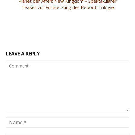
Planet der Affen: New Kingdom – Spektakulärer
Teaser zur Fortsetzung der Reboot-Trilogie
LEAVE A REPLY
Comment:
Na