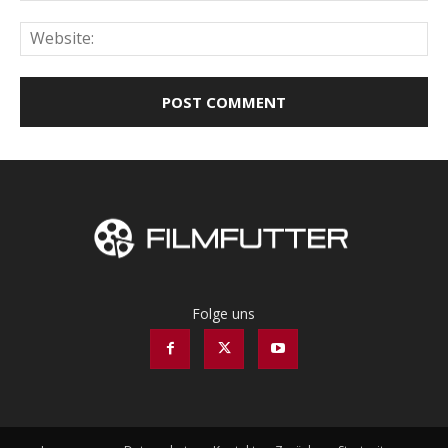
Web
Folge uns