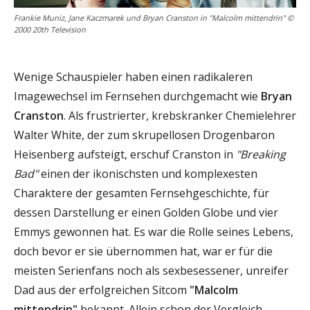
Frankie Muniz, Jane Kaczmarek und Bryan Cranston in "Malcolm mittendrin" ©
2000 20th Television
Wenige Schauspieler haben einen radikaleren
Imagewechsel im Fernsehen durchgemacht wie
Bryan
Cranston
. Als frustrierter, krebskranker Chemielehrer
Walter White, der zum skrupellosen Drogenbaron
Heisenberg aufsteigt, erschuf Cranston in
"Breaking
Bad"
einen der ikonischsten und komplexesten
Charaktere der gesamten Fernsehgeschichte, für
dessen Darstellung er einen Golden Globe und vier
Emmys gewonnen hat. Es war die Rolle seines Lebens,
doch bevor er sie übernommen hat, war er für die
meisten Serienfans noch als sexbesessener, unreifer
Dad aus der erfolgreichen Sitcom
"Malcolm
mittendrin"
bekannt. Allein schon der Vergleich