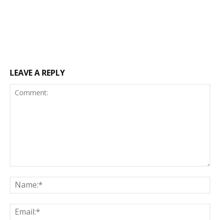
LEAVE A REPLY
Comment:
Na
Ema