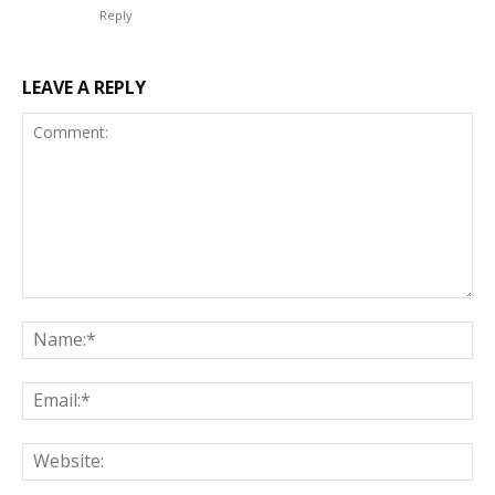
Reply
LEAVE A REPLY
Comment:
Na
Ema
Web