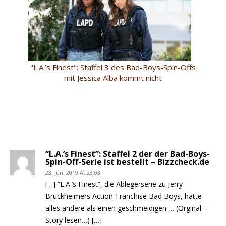
"L.A.’s Finest": Staffel 3 des Bad-Boys-Spin-Offs
mit Jessica Alba kommt nicht
“L.A.’s Finest”: Staffel 2 der der Bad-Boys-
Spin-Off-Serie ist bestellt – Bizzcheck.de
23. Juni 2019 At 23:03
[…] “L.A.’s Finest”, die Ablegerserie zu Jerry
Bruckheimers Action-Franchise Bad Boys, hatte
alles andere als einen geschmeidigen … (Orginal –
Story lesen…) […]