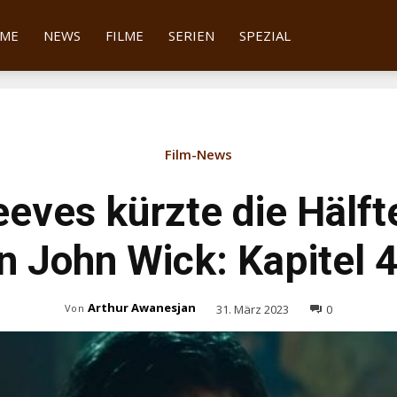
tter
ME
NEWS
FILME
SERIEN
SPEZIAL
Film-News
eves kürzte die Hälft
in John Wick: Kapitel 
Arthur Awanesjan
31. März 2023
0
Von