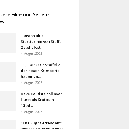
tere Film- und Serien-
ws
"Boston Blue":
Starttermin von Staffel
2 steht fest
4. August 2026
"R.J. Decker": Staffel 2
der neuen Krimiserie
hat einen...
4. August 2026
Dave Bautista soll Ryan
Hurst als Kratos in
"God...
4. August 2026
"The Flight Attendant"
wechselt diesen Monat