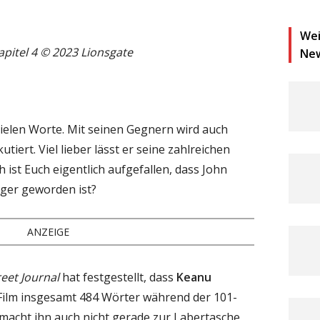
Wei
apitel 4 © 2023 Lionsgate
Ne
vielen Worte. Mit seinen Gegnern wird auch
tiert. Viel lieber lässt er seine zahlreichen
 ist Euch eigentlich aufgefallen, dass John
rger geworden ist?
ANZEIGE
reet Journal
hat festgestellt, dass
Keanu
Film insgesamt 484 Wörter während der 101-
 macht ihn auch nicht gerade zur Labertasche,