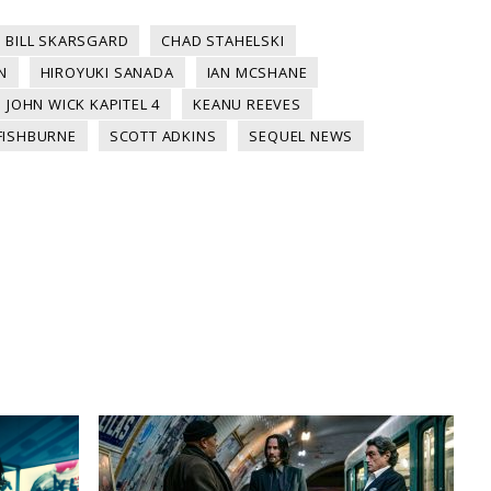
BILL SKARSGARD
CHAD STAHELSKI
N
HIROYUKI SANADA
IAN MCSHANE
JOHN WICK KAPITEL 4
KEANU REEVES
FISHBURNE
SCOTT ADKINS
SEQUEL NEWS