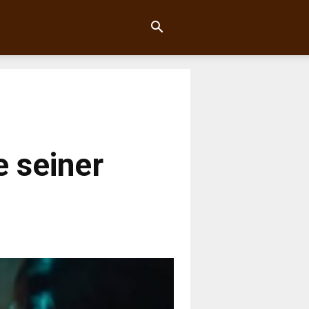
e seiner
4