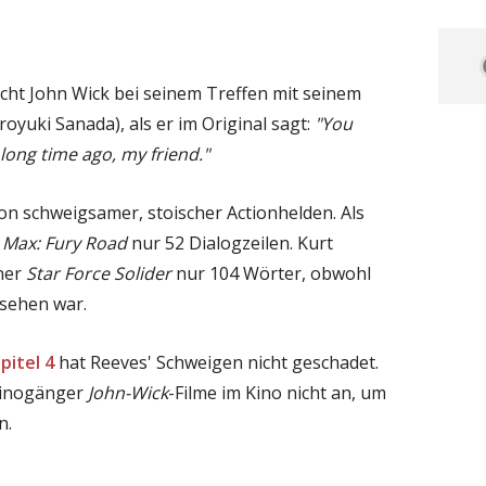
icht John Wick bei seinem Treffen mit seinem
oyuki Sanada), als er im Original sagt:
"You
a long time ago, my friend."
ion schweigsamer, stoischer Actionhelden. Als
Max: Fury Road
nur 52 Dialogzeilen. Kurt
oner
Star Force Solider
nur 104 Wörter, obwohl
 sehen war.
pitel 4
hat Reeves' Schweigen nicht geschadet.
 Kinogänger
John-Wick
-Filme im Kino nicht an, um
n.