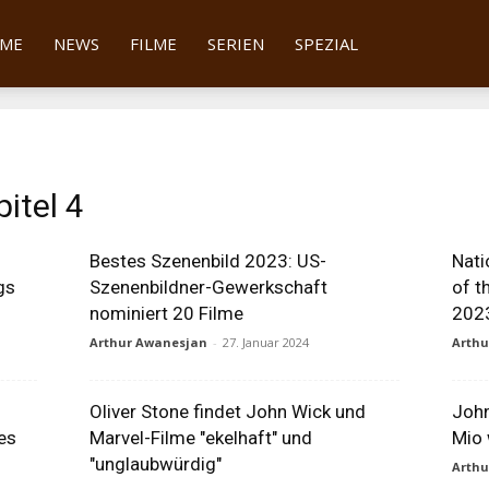
tter
ME
NEWS
FILME
SERIEN
SPEZIAL
itel 4
Bestes Szenenbild 2023: US-
Nati
gs
Szenenbildner-Gewerkschaft
of t
nominiert 20 Filme
202
Arthur Awanesjan
-
27. Januar 2024
Arth
Oliver Stone findet John Wick und
John
es
Marvel-Filme "ekelhaft" und
Mio 
"unglaubwürdig"
Arth