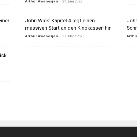
Arthur Awanesjan
-
21. Juni 2023
einer
John Wick: Kapitel 4 legt einen
John
massiven Start an den Kinokassen hin
Schn
Arthur Awanesjan
-
27. März 2023
Arth
ick