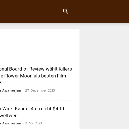
onal Board of Review wählt Killers
he Flower Moon als besten Film
3
ur Awanesjan
-
27. Dezember 2023
 Wick: Kapitel 4 erreicht $400
weltweit
ur Awanesjan
-
2. Mai 2023