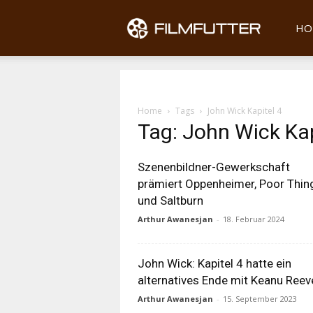
Filmfu
HO
Home
Tags
John Wick Kapitel 4
Tag: John Wick Kap
Szenenbildner-Gewerkschaft
prämiert Oppenheimer, Poor Thin
und Saltburn
Arthur Awanesjan
-
18. Februar 2024
John Wick: Kapitel 4 hatte ein
alternatives Ende mit Keanu Reev
Arthur Awanesjan
-
15. September 2023