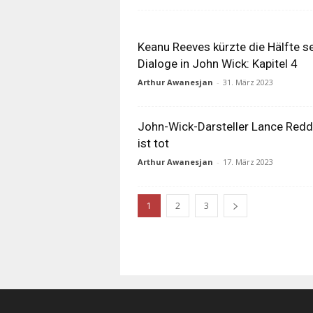
Keanu Reeves kürzte die Hälfte s
Dialoge in John Wick: Kapitel 4
Arthur Awanesjan
-
31. März 2023
John-Wick-Darsteller Lance Redd
ist tot
Arthur Awanesjan
-
17. März 2023
1
2
3