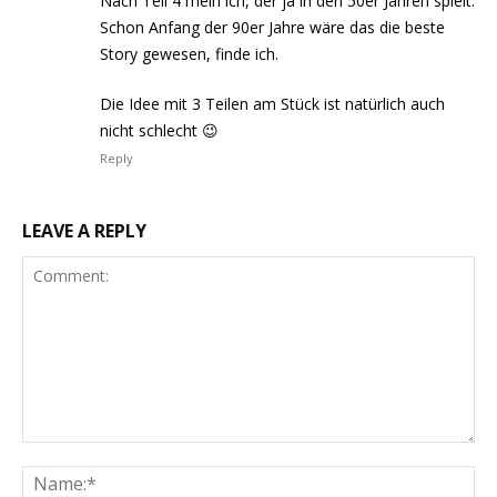
Nach Teil 4 mein ich, der ja in den 50er Jahren spielt.
Schon Anfang der 90er Jahre wäre das die beste
Story gewesen, finde ich.
Die Idee mit 3 Teilen am Stück ist natürlich auch
nicht schlecht 😉
Reply
LEAVE A REPLY
Comment:
Na