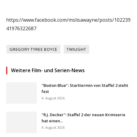
https://www.facebook.com/mslisawayne/posts/102239
41976322687
GREGORY TYREE BOYCE
TWILIGHT
Weitere Film- und Serien-News
"Boston Blue": Starttermin von Staffel 2 steht
fest
4. August 2026
"R.J. Decker": Staffel 2 der neuen Krimiserie
hat einen...
4. August 2026