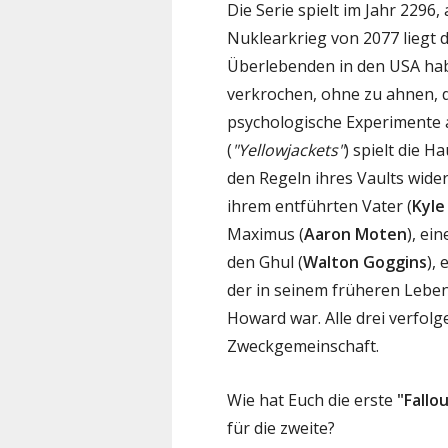
Die Serie spielt im Jahr 2296,
Nuklearkrieg von 2077 liegt 
Überlebenden in den USA habe
verkrochen, ohne zu ahnen, d
psychologische Experimente
(
"Yellowjackets"
) spielt die H
den Regeln ihres Vaults wide
ihrem entführten Vater (
Kyle
Maximus (
Aaron Moten
), ei
den Ghul (
Walton Goggins
),
der in seinem früheren Lebe
Howard war. Alle drei verfolg
Zweckgemeinschaft.
Wie hat Euch die erste
"Fallo
für die zweite?