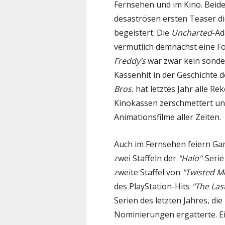
Fernsehen und im Kino. Beid
desaströsen ersten Teaser d
begeistert. Die
Uncharted
-Ad
vermutlich demnächst eine 
Freddy’s
war zwar kein sonder
Kassenhit in der Geschichte
Bros.
hat letztes Jahr alle R
Kinokassen zerschmettert un
Animationsfilme aller Zeiten.
Auch im Fernsehen feiern Gam
zwei Staffeln der
"Halo"
-Seri
zweite Staffel von
"Twisted M
des PlayStation-Hits
"The Las
Serien des letzten Jahres, d
Nominierungen ergatterte. Ein