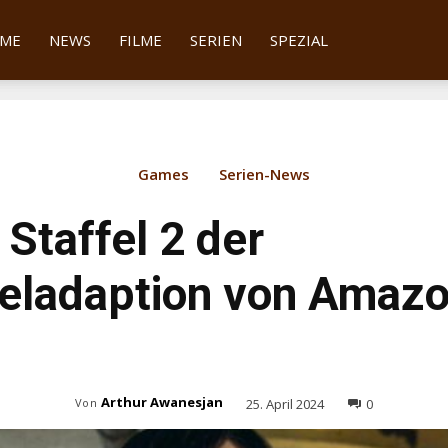
tter
ME
NEWS
FILME
SERIEN
SPEZIAL
Games
Serien-News
: Staffel 2 der
ieladaption von Amaz
Arthur Awanesjan
25. April 2024
0
Von