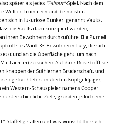
 also später als jedes
"Fallout"
-Spiel. Nach dem
die Welt in Trümmern und die meisten
n sich in luxuriöse Bunker, genannt Vaults,
ass die Vaults dazu konzipiert wurden,
 an ihren Bewohnern durchzuführe.
Ella Purnell
auptrolle als Vault 33-Bewohnerin Lucy, die sich
rsetzt und an die Oberfläche geht, um nach
 MacLachlan
) zu suchen. Auf ihrer Reise trifft sie
nen Knappen der Stählernen Bruderschaft, und
 einen gefürchteten, mutierten Kopfgeldjäger,
n ein Western-Schauspieler namens Cooper
en unterschiedliche Ziele, gründen jedoch eine
ut"
-Staffel gefallen und was wünscht Ihr euch