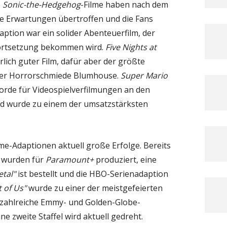
e
Sonic-the-Hedgehog
-Filme haben nach dem
ie Erwartungen übertroffen und die Fans
aption war ein solider Abenteuerfilm, der
Fortsetzung bekommen wird.
Five Nights at
lich guter Film, dafür aber der größte
 der Horrorschmiede Blumhouse.
Super Mario
ekorde für Videospielverfilmungen an den
d wurde zu einem der umsatzstärksten
e-Adaptionen aktuell große Erfolge. Bereits
e wurden für
Paramount+
produziert, eine
etal"
ist bestellt und die HBO-Serienadaption
t of Us"
wurde zu einer der meistgefeierten
ie zahlreiche Emmy- und Golden-Globe-
e zweite Staffel wird aktuell gedreht.