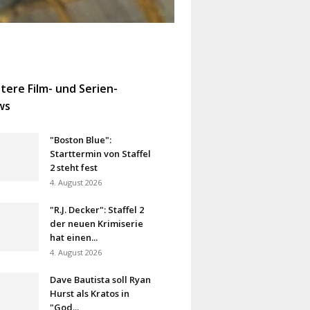
tere Film- und Serien-
ws
"Boston Blue":
Starttermin von Staffel
2 steht fest
4. August 2026
"R.J. Decker": Staffel 2
der neuen Krimiserie
hat einen...
4. August 2026
Dave Bautista soll Ryan
Hurst als Kratos in
"God...