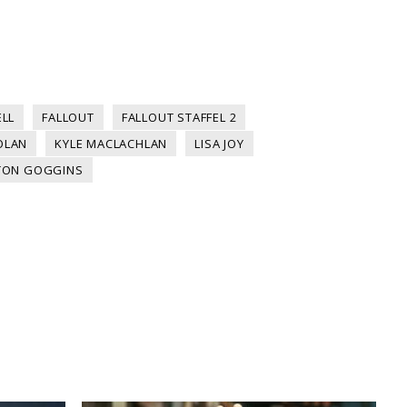
ELL
FALLOUT
FALLOUT STAFFEL 2
OLAN
KYLE MACLACHLAN
LISA JOY
TON GOGGINS