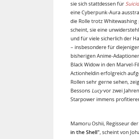
sie sich stattdessen für
Suici
eine Cyberpunk-Aura ausstra
die Rolle trotz Whitewashing
scheint, sie eine unwidersteh
und für viele sicherlich der 
– insbesondere für diejenige
bisherigen Anime-Adaptionen n
Black Widow in den Marvel-Fi
Actionheldin erfolgreich auf
Rollen sehr gerne sehen, zeig
Bessons
Lucy
vor zwei Jahre
Starpower immens profitiere
Mamoru Oshii, Regisseur der
in the Shell"
, scheint von Jo