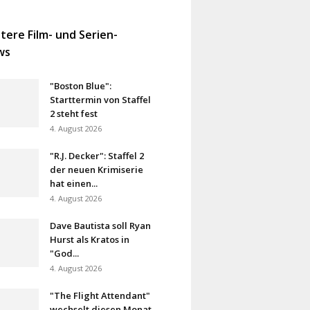
tere Film- und Serien-
ws
"Boston Blue":
Starttermin von Staffel
2 steht fest
4. August 2026
"R.J. Decker": Staffel 2
der neuen Krimiserie
hat einen...
4. August 2026
Dave Bautista soll Ryan
Hurst als Kratos in
"God...
4. August 2026
"The Flight Attendant"
wechselt diesen Monat