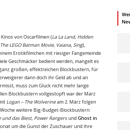
Wei
Ne
 Kinos von Oscarfilmen (
La La Land
,
Hidden
The LEGO Batman Movie
,
Vaiana
,
Sing
),
einem Erotikfilmchen mit riesiger Fangemeinde
viele Geschmäcker bedient werden, mangelt es
anz großen, effektreichen Blockbustern, für
Verweigerer dann doch ihr Geld ab und an
ermisst, muss zum Glück nicht mehr lange
llen Blockbustern vollgestopft war der März
mit
Logan – The Wolverine
am 2. März folgen
r Woche weitere Big-Budget-Blockbustern:
 und das Biest
,
Power Rangers
und
Ghost in
nat um die Gunst der Zuschauer und ihre