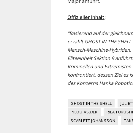
Major anführt.
Offizieller Inhalt
:
"Basierend auf der gleichnami
erzählt GHOST IN THE SHELL d
Mensch-Maschine-Hybriden, di
Eliteeinheit Sektion 9 anführt
Kriminellen und Extremisten 
konfrontiert, dessen Ziel es 
des Konzerns Hanka Robotics
GHOST IN THE SHELL
JULIE
PILOU ASBÆK
RILA FUKUSH
SCARLETT JOHANSSON
TAK