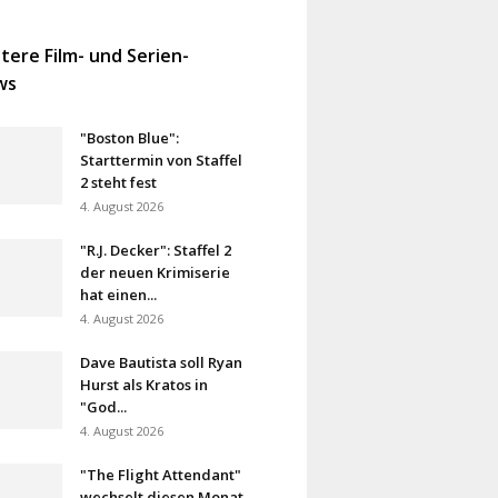
tere Film- und Serien-
ws
"Boston Blue":
Starttermin von Staffel
2 steht fest
4. August 2026
"R.J. Decker": Staffel 2
der neuen Krimiserie
hat einen...
4. August 2026
Dave Bautista soll Ryan
Hurst als Kratos in
"God...
4. August 2026
"The Flight Attendant"
wechselt diesen Monat