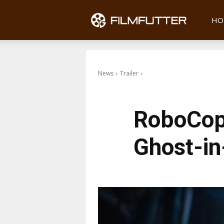
Filmfu
HO
News
Trailer
RoboCop
Ghost-in