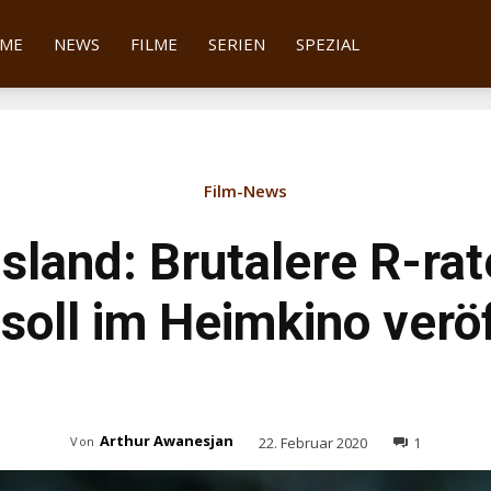
tter
ME
NEWS
FILME
SERIEN
SPEZIAL
Film-News
Island: Brutalere R-ra
soll im Heimkino veröf
Arthur Awanesjan
22. Februar 2020
1
Von