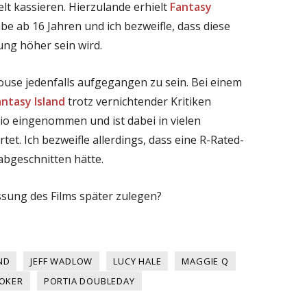
t kassieren. Hierzulande erhielt
Fantasy
be ab 16 Jahren und ich bezweifle, dass diese
ung höher sein wird.
ouse jedenfalls aufgegangen zu sein. Bei einem
antasy Island
trotz vernichtender Kritiken
io eingenommen und ist dabei in vielen
tet. Ich bezweifle allerdings, dass eine R-Rated-
abgeschnitten hätte.
sung des Films später zulegen?
ND
JEFF WADLOW
LUCY HALE
MAGGIE Q
OOKER
PORTIA DOUBLEDAY