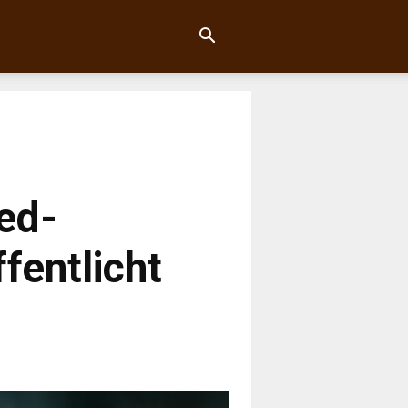
ted-
fentlicht