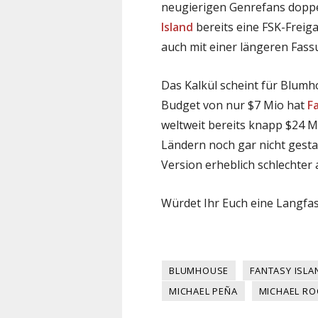
neugierigen Genrefans doppel
Island
bereits eine FSK-Freiga
auch mit einer längeren Fass
Das Kalkül scheint für Blumh
Budget von nur $7 Mio hat
F
weltweit bereits knapp $24 M
Ländern noch gar nicht gestar
Version erheblich schlechter 
Würdet Ihr Euch eine Langfas
BLUMHOUSE
FANTASY ISLA
MICHAEL PEÑA
MICHAEL R