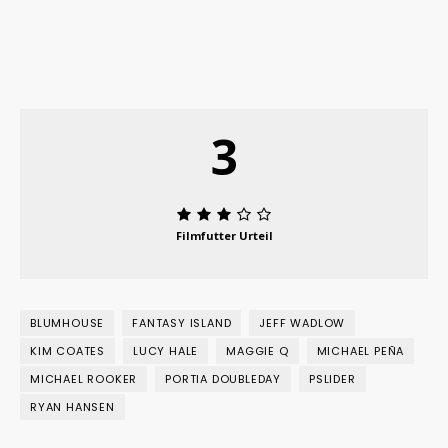
3
Filmfutter Urteil
BLUMHOUSE
FANTASY ISLAND
JEFF WADLOW
KIM COATES
LUCY HALE
MAGGIE Q
MICHAEL PEÑA
MICHAEL ROOKER
PORTIA DOUBLEDAY
PSLIDER
RYAN HANSEN