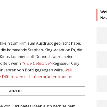
Wei
s
Ne
tikeln zum Film zum Ausdruck gebracht habe,
uf die kommende Stephen-King-Adaption
Es
, die
 Kinos kommen soll. Dennoch wäre meine
größer, wenn
"True Detective"
-Regisseur Cary
en Jahren von Bord gegangen wäre,
weil
ve Differenzen nicht überbrücken konnten
.
ANZEIGE
ne von Fukunagas Ideen auch nach seinem