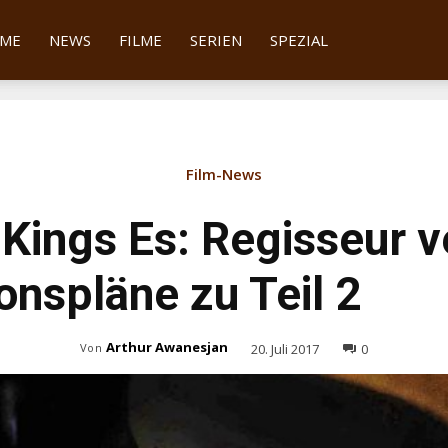
tter
ME
NEWS
FILME
SERIEN
SPEZIAL
Film-News
Kings Es: Regisseur v
onspläne zu Teil 2
Arthur Awanesjan
20. Juli 2017
0
Von