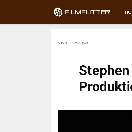
Filmfu
HO
News
Film-News
Stephen 
Produkti