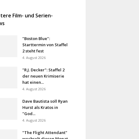
tere Film- und Serien-
ws
"Boston Blue":
Starttermin von Staffel
2 steht fest
4. August 2026
"R.J. Decker": Staffel 2
der neuen Krimiserie
hat einen...
4. August 2026
Dave Bautista soll Ryan
Hurst als Kratos in
"God...
4. August 2026
"The Flight Attendant"
wechselt diesen Monat