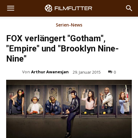
Serien-News
FOX verlängert "Gotham",
"Empire" und "Brooklyn Nine-
Nine"
Von
Arthur Awanesjan
29. Januar 2015
0