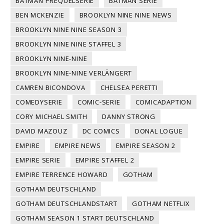
BATMAN PREQUELSERIE
BATMAN SERIE
BEN MCKENZIE
BROOKLYN NINE NINE NEWS
BROOKLYN NINE NINE SEASON 3
BROOKLYN NINE NINE STAFFEL 3
BROOKLYN NINE-NINE
BROOKLYN NINE-NINE VERLÄNGERT
CAMREN BICONDOVA
CHELSEA PERETTI
COMEDYSERIE
COMIC-SERIE
COMICADAPTION
CORY MICHAEL SMITH
DANNY STRONG
DAVID MAZOUZ
DC COMICS
DONAL LOGUE
EMPIRE
EMPIRE NEWS
EMPIRE SEASON 2
EMPIRE SERIE
EMPIRE STAFFEL 2
EMPIRE TERRENCE HOWARD
GOTHAM
GOTHAM DEUTSCHLAND
GOTHAM DEUTSCHLANDSTART
GOTHAM NETFLIX
GOTHAM SEASON 1 START DEUTSCHLAND