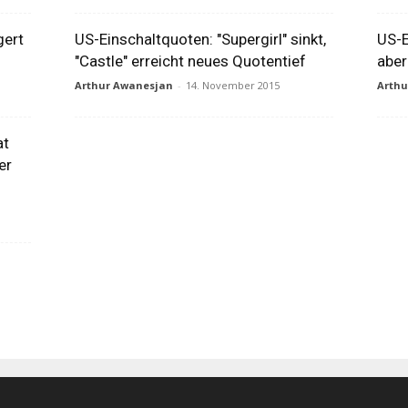
gert
US-Einschaltquoten: "Supergirl" sinkt,
US-E
"Castle" erreicht neues Quotentief
aber
Arthur Awanesjan
-
14. November 2015
Arth
at
er