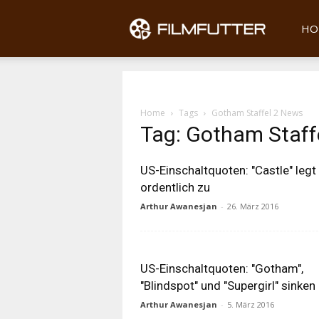
Filmfu
HO
Home
Tags
Gotham Staffel 2 News
Tag: Gotham Staff
US-Einschaltquoten: "Castle" legt
ordentlich zu
Arthur Awanesjan
-
26. März 2016
US-Einschaltquoten: "Gotham",
"Blindspot" und "Supergirl" sinken
Arthur Awanesjan
-
5. März 2016