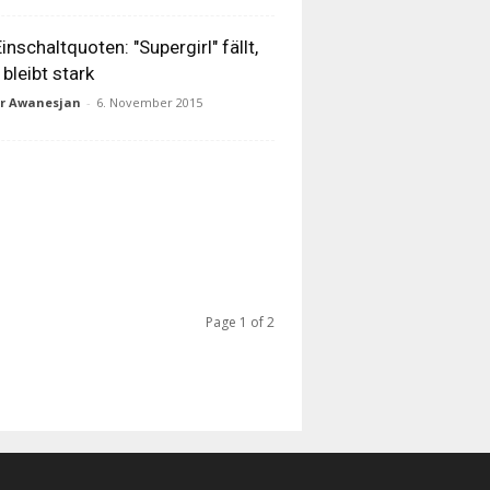
inschaltquoten: "Supergirl" fällt,
 bleibt stark
ur Awanesjan
-
6. November 2015
Page 1 of 2