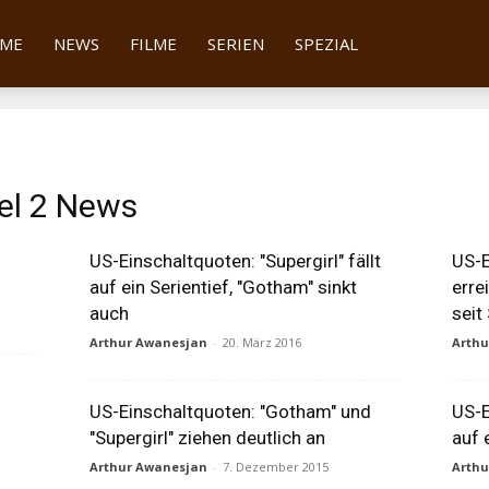
tter
ME
NEWS
FILME
SERIEN
SPEZIAL
el 2 News
US-Einschaltquoten: "Supergirl" fällt
US-E
auf ein Serientief, "Gotham" sinkt
erre
auch
seit
Arthur Awanesjan
-
20. März 2016
Arth
US-Einschaltquoten: "Gotham" und
US-E
"Supergirl" ziehen deutlich an
auf 
Arthur Awanesjan
-
7. Dezember 2015
Arth