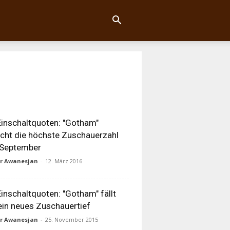
inschaltquoten: "Gotham"
icht die höchste Zuschauerzahl
 September
ur Awanesjan
-
12. März 2016
inschaltquoten: "Gotham" fällt
ein neues Zuschauertief
ur Awanesjan
-
25. November 2015