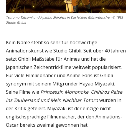
Tsutomu Tatsumi und Ayanbo Shiraishi in Die letzten Glühwürmchen © 1988
Studio Ghibli
Kein Name steht so sehr für hochwertige
Animationskunst wie Studio Ghibli. Seit über 40 Jahren
setzt Ghibli Maßstäbe für Animes und hat die
japanischen Zeichentrickfilme weltweit popularisiert.
Für viele Filmliebhaber und Anime-Fans ist Ghibli
synonym mit seinem Mitgründer Hayao Miyazaki.
Seine Filme wie
Prinzessin Mononoke
,
Chihiros Reise
ins Zauberland
und Mein Nachbar Totoro
wurden in
der Kritik gefeiert. Miyazaki ist der einzige nicht-
englischsprachige Filmemacher, der den Animations-
Oscar bereits zweimal gewonnen hat.