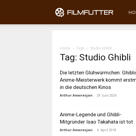
Filmfu
HO
Home
Tags
Studio Ghibli
Tag: Studio Ghibli
Die letzten Glühwürmchen: Ghibli
Anime-Meisterwerk kommt erstm
in die deutschen Kinos
Arthur Awanesjan
-
29. Juni 2026
Anime-Legende und Ghibli-
Mitgründer Isao Takahata ist tot
Arthur Awanesjan
-
6. April 2018