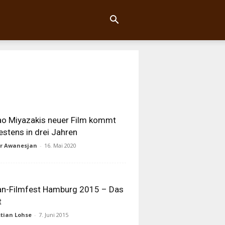
o Miyazakis neuer Film kommt
estens in drei Jahren
ur Awanesjan
-
16. Mai 2020
an-Filmfest Hamburg 2015 – Das
t
tian Lohse
-
7. Juni 2015