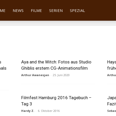
tter
ME
NEWS
FILME
SERIEN
SPEZIAL
s
Aya and the Witch: Fotos aus Studio
Haya
als
Ghiblis erstem CG-Animationsfilm
früh
Arthur Awanesjan
-
25. Juni 2020
Arth
Filmfest Hamburg 2016 Tagebuch –
Jap
Tag 3
Fazi
Hardy Z.
-
6. Oktober 2016
Sebas