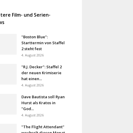
tere Film- und Serien-
ws
"Boston Blue":
Starttermin von Staffel
2 steht fest
4. August 2026
"R.J. Decker": Staffel 2
der neuen Krimiserie
hat einen...
4. August 2026
Dave Bautista soll Ryan
Hurst als Kratos in
"God...
4. August 2026
"The Flight Attendant"
wechselt diesen Monat