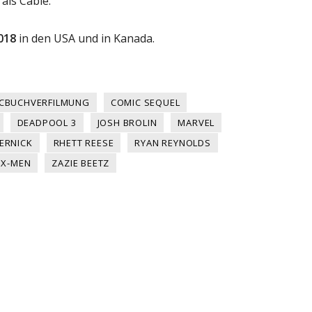
 als Cable.
018
in den USA und in Kanada.
CBUCHVERFILMUNG
COMIC SEQUEL
DEADPOOL 3
JOSH BROLIN
MARVEL
ERNICK
RHETT REESE
RYAN REYNOLDS
X-MEN
ZAZIE BEETZ