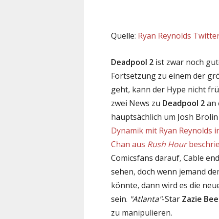
Quelle:
Ryan Reynolds Twitte
Deadpool 2
ist zwar noch gu
Fortsetzung zu einem der gr
geht, kann der Hype nicht fr
zwei News zu
Deadpool 2
an 
hauptsächlich um Josh Brolin
Dynamik mit Ryan Reynolds in
Chan aus
Rush Hour
beschri
Comicsfans darauf, Cable endl
sehen, doch wenn jemand dem
könnte, dann wird es die ne
sein.
"Atlanta"
-Star
Zazie Bee
zu manipulieren.