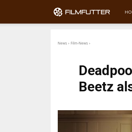
Filmfu
HO
News
Film-News
Deadpool
Beetz al