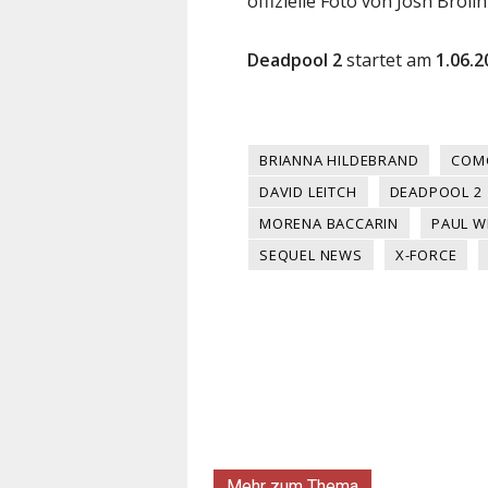
offizielle Foto von Josh Brolin
Deadpool 2
startet am
1.06.2
BRIANNA HILDEBRAND
COM
DAVID LEITCH
DEADPOOL 2
MORENA BACCARIN
PAUL W
SEQUEL NEWS
X-FORCE
Mehr zum Thema