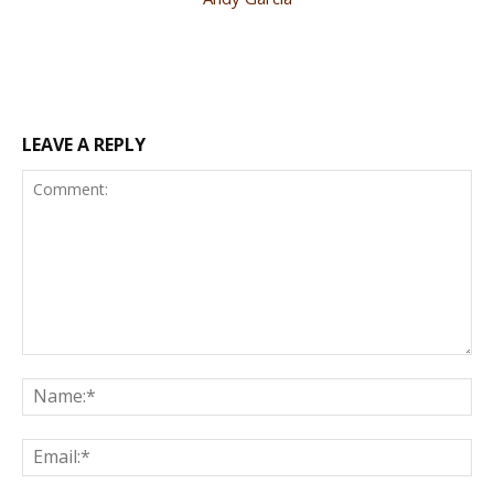
LEAVE A REPLY
Comment:
Na
Ema