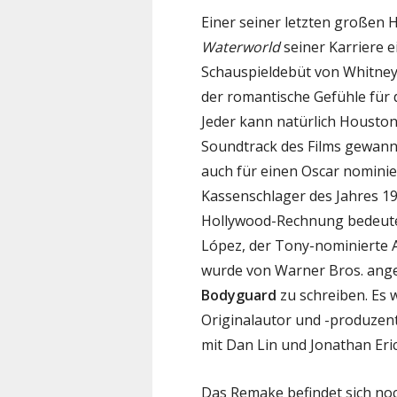
Einer seiner letzten großen 
Waterworld
seiner Karriere 
Schauspieldebüt von Whitney
der romantische Gefühle für d
Jeder kann natürlich Houstons
Soundtrack des Films gewan
auch für einen Oscar nominie
Kassenschlager des Jahres 19
Hollywood-Rechnung bedeutet
López, der Tony-nominierte 
wurde von Warner Bros. ang
Bodyguard
zu schreiben. Es w
Originalautor und -produze
mit Dan Lin und Jonathan Eri
Das Remake befindet sich noc