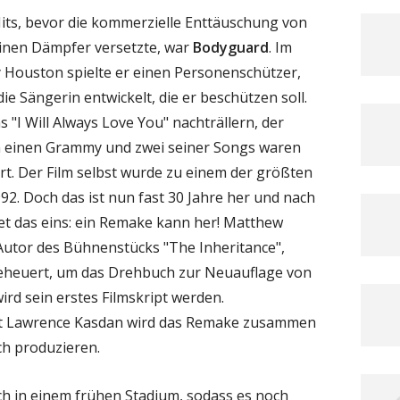
Hits, bevor die kommerzielle Enttäuschung von
einen Dämpfer versetzte, war
Bodyguard
. Im
 Houston spielte er einen Personenschützer,
ie Sängerin entwickelt, die er beschützen soll.
 "I Will Always Love You" nachträllern, der
n einen Grammy und zwei seiner Songs waren
rt. Der Film selbst wurde zu einem der größten
92. Doch das ist nun fast 30 Jahre her und nach
 das eins: ein Remake kann her! Matthew
Autor des Bühnenstücks "The Inheritance",
eheuert, um das Drehbuch zur Neuauflage von
ird sein erstes Filmskript werden.
nt Lawrence Kasdan wird das Remake zusammen
ch produzieren.
h in einem frühen Stadium, sodass es noch