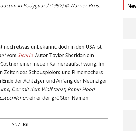
ouston in Bodyguard (1992) © Warner Bros.
Ne
icht noch etwas unbekannt, doch in den USA ist
ne"
vom
Sicario
-Autor Taylor Sheridan ein
n Costner einen neuen Karriereaufschwung. Im
ten Zeiten des Schauspielers und Filmemachers
h Ende der Achtziger und Anfang der Neunziger
äume
,
Der mit dem Wolf tanzt
,
Robin Hood –
estechlichen
einer der größten Namen
ANZEIGE