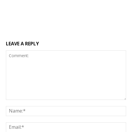
LEAVE A REPLY
Comment:
Na
Ema