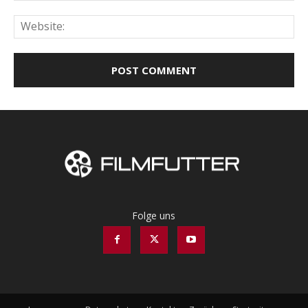
Web
Folge uns