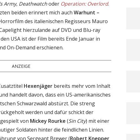
’s Army
,
Deathwatch
oder
Operation: Overlord
.
zten beiden erinnert mich auch
Warhunt –
-Horrorfilm des italienischen Regisseurs Mauro
Capelight hierzulande auf DVD und Blu-ray
 den USA ist der Film bereits Ende Januar in
 und On-Demand erschienen.
ANZEIGE
usatztitel
Hexenjäger
bereits mehr vom Inhalt
5 und handelt davon, dass ein US-amerikanisches
tschen Schwarzwald abstürzt. Die streng
ückgeholt werden und dafür schickt der
 gespielt von
Mickey Rourke
(
Sin City
) mit einer
tiger Soldaten hinter die feindlichen Linien.
Führung von Sergeant Brewer (
Robert Knepper