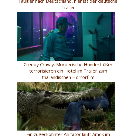
Faultier nach Deutschland, hier ist der deutsche
Trailer
Creepy Crawly: Mörderische Hundertfüßer
terrorisieren ein Hotel im Trailer zum
thailändischen Horrorfilm
Ein zugedröhnter Alligator läuft Amok im