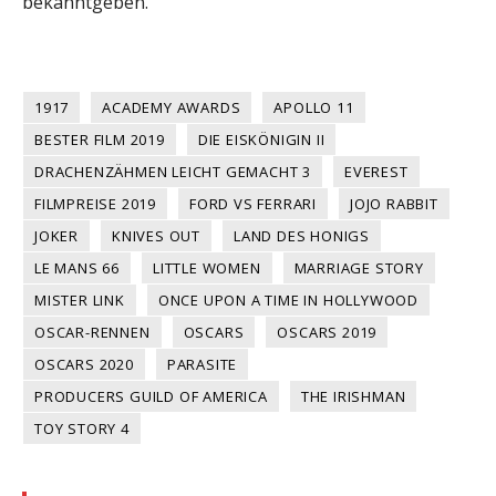
bekanntgeben.
1917
ACADEMY AWARDS
APOLLO 11
BESTER FILM 2019
DIE EISKÖNIGIN II
DRACHENZÄHMEN LEICHT GEMACHT 3
EVEREST
FILMPREISE 2019
FORD VS FERRARI
JOJO RABBIT
JOKER
KNIVES OUT
LAND DES HONIGS
LE MANS 66
LITTLE WOMEN
MARRIAGE STORY
MISTER LINK
ONCE UPON A TIME IN HOLLYWOOD
OSCAR-RENNEN
OSCARS
OSCARS 2019
OSCARS 2020
PARASITE
PRODUCERS GUILD OF AMERICA
THE IRISHMAN
TOY STORY 4