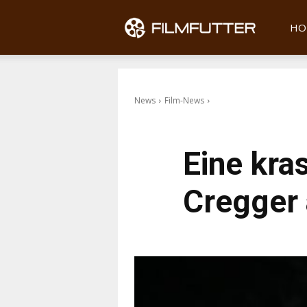
Filmfu
HO
News
Film-News
Eine kra
Cregger 