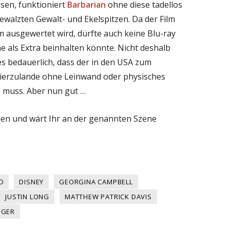
ssen, funktioniert
Barbarian
ohne diese tadellos
ewalzten Gewalt- und Ekelspitzen. Da der Film
m ausgewertet wird, dürfte auch keine Blu-ray
ne als Extra beinhalten könnte. Nicht deshalb
es bedauerlich, dass der in den USA zum
hierzulande ohne Leinwand oder physisches
 muss. Aber nun gut …
len und wärt Ihr an der genannten Szene
D
DISNEY
GEORGINA CAMPBELL
JUSTIN LONG
MATTHEW PATRICK DAVIS
GGER