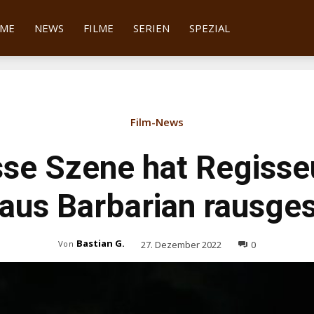
tter
ME
NEWS
FILME
SERIEN
SPEZIAL
Film-News
sse Szene hat Regisse
aus Barbarian rausges
Bastian G.
27. Dezember 2022
0
Von