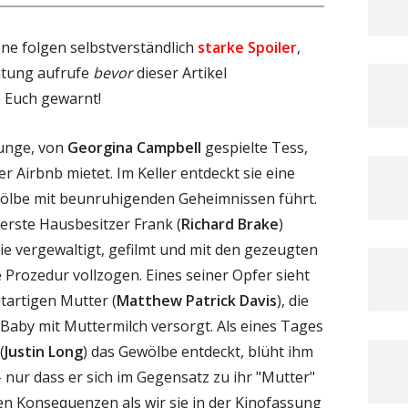
ne folgen selbstverständlich
starke Spoiler
,
htung aufrufe
bevor
dieser Artikel
e Euch gewarnt!
junge, von
Georgina Campbell
gespielte Tess,
er Airbnb mietet. Im Keller entdeckt sie eine
ewölbe mit beunruhigenden Geheimnissen führt.
r erste Hausbesitzer Frank (
Richard Brake
)
ie vergewaltigt, gefilmt und mit den gezeugten
 Prozedur vollzogen. Eines seiner Opfer sieht
itartigen Mutter (
Matthew Patrick Davis
), die
 Baby mit Muttermilch versorgt. Als eines Tages
(
Justin Long
) das Gewölbe entdeckt, blüht ihm
– nur dass er sich im Gegensatz zu ihr "Mutter"
ren Konsequenzen als wir sie in der Kinofassung