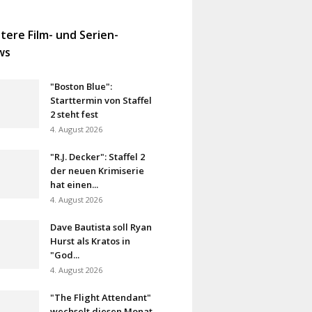
tere Film- und Serien-
ws
"Boston Blue":
Starttermin von Staffel
2 steht fest
4. August 2026
"R.J. Decker": Staffel 2
der neuen Krimiserie
hat einen...
4. August 2026
Dave Bautista soll Ryan
Hurst als Kratos in
"God...
4. August 2026
"The Flight Attendant"
wechselt diesen Monat