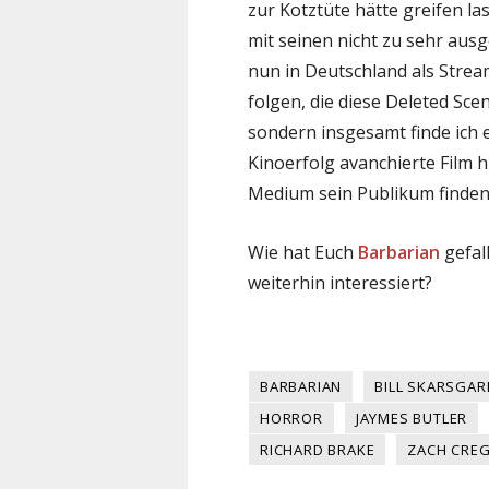
zur Kotztüte hätte greifen la
mit seinen nicht zu sehr ausg
nun in Deutschland als Strea
folgen, die diese Deleted Sce
sondern insgesamt finde ich 
Kinoerfolg avanchierte Film 
Medium sein Publikum finden
Wie hat Euch
Barbarian
gefal
weiterhin interessiert?
BARBARIAN
BILL SKARSGAR
HORROR
JAYMES BUTLER
RICHARD BRAKE
ZACH CRE