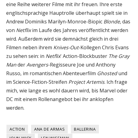
eine Reihe weiterer Filme mit ihr freuen. Ihre erste
englischsprachige Hauptrolle überhaupt spielt sie in
Andrew Dominiks Marilyn-Monroe-Biopic
Blonde
, das
von
Netflix
im Laufe des Jahres veröffentlicht werden
wird. Außerdem wird sie demnächst gleich in drei
Filmen neben ihrem
Knives-Out
-Kollegen Chris Evans
zu sehen sein: in
Netflix
' Action-Blockbuster
The Gray
Man
der
Avengers
-Regisseure Joe und Anthony
Russo, im romantischen Abenteuerfilm
Ghosted
und
im Science-Fiction-Streifen
Project Artemis
. Ich frage
mich, wie lange es wohl dauern wird, bis Marvel oder
DC mit einem Rollenangebot bei ihr anklopfen
werden.
ACTION
ANA DE ARMAS
BALLERINA
JOHN WICK
LEN WISEMAN