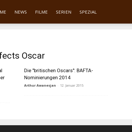
tter
ME
NEWS
FILME
SERIEN
SPEZIAL
ffects Oscar
al
Die "britischen Oscars": BAFTA-
der
Nominierungen 2014
Arthur Awanesjan
-
12. Januar 2015