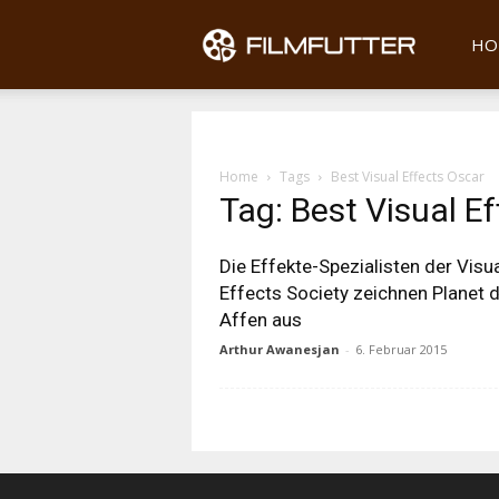
Filmfu
HO
Home
Tags
Best Visual Effects Oscar
Tag: Best Visual E
Die Effekte-Spezialisten der Visu
Effects Society zeichnen Planet 
Affen aus
Arthur Awanesjan
-
6. Februar 2015