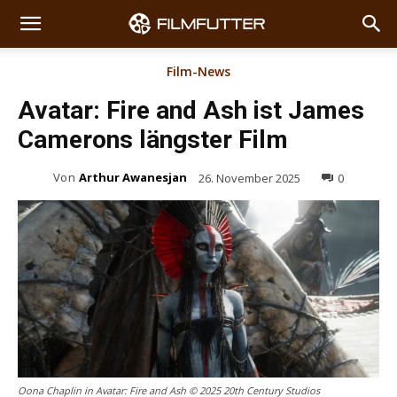
Film-News
Avatar: Fire and Ash ist James
Camerons längster Film
Von
Arthur Awanesjan
26. November 2025
0
Oona Chaplin in Avatar: Fire and Ash © 2025 20th Century Studios