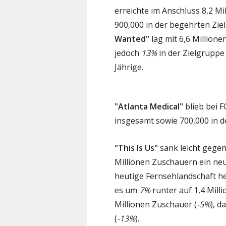
erreichte im Anschluss 8,2 M
900,000 in der begehrten Zie
Wanted"
lag mit 6,6 Million
jedoch
13%
in der Zielgruppe 
Jährige.
"Atlanta Medical"
blieb bei F
insgesamt sowie 700,000 in d
"This Is Us"
sank leicht gegen
Millionen Zuschauern ein neu
heutige Fernsehlandschaft he
es um
7%
runter auf 1,4 Mill
Millionen Zuschauer (
-5%
), d
(
-13%
).