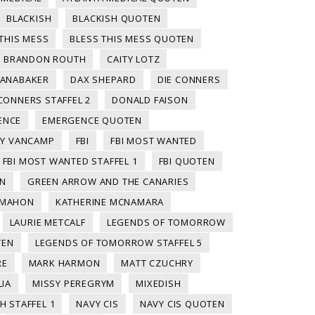
BLACKISH
BLACKISH QUOTEN
THIS MESS
BLESS THIS MESS QUOTEN
BRANDON ROUTH
CAITY LOTZ
PANABAKER
DAX SHEPARD
DIE CONNERS
 CONNERS STAFFEL 2
DONALD FAISON
ENCE
EMERGENCE QUOTEN
LY VANCAMP
FBI
FBI MOST WANTED
FBI MOST WANTED STAFFEL 1
FBI QUOTEN
IN
GREEN ARROW AND THE CANARIES
CMAHON
KATHERINE MCNAMARA
LAURIE METCALF
LEGENDS OF TOMORROW
TEN
LEGENDS OF TOMORROW STAFFEL 5
RE
MARK HARMON
MATT CZUCHRY
LIA
MISSY PEREGRYM
MIXEDISH
H STAFFEL 1
NAVY CIS
NAVY CIS QUOTEN