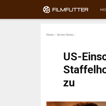
Filmfu
HO
News
Serien-News
US-Einsc
Staffelh
zu