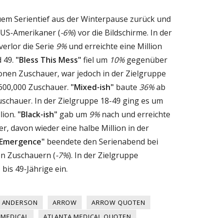
em Serientief aus der Winterpause zurück und
n US-Amerikaner (
-6%
) vor die Bildschirme. In der
erlor die Serie
9%
und erreichte eine Million
d 49.
"Bless This Mess"
fiel um
10%
gegenüber
lionen Zuschauer, war jedoch in der Zielgruppe
n 600,000 Zuschauer.
"Mixed-ish"
baute
36%
ab
uschauer. In der Zielgruppe 18-49 ging es um
lion.
"Black-ish"
gab um
9%
nach und erreichte
r, davon wieder eine halbe Million in der
"Emergence"
beendete den Serienabend bei
en Zuschauern (
-7%
). In der Zielgruppe
bis 49-Jährige ein.
 ANDERSON
ARROW
ARROW QUOTEN
 MEDICAL
ATLANTA MEDICAL QUOTEN