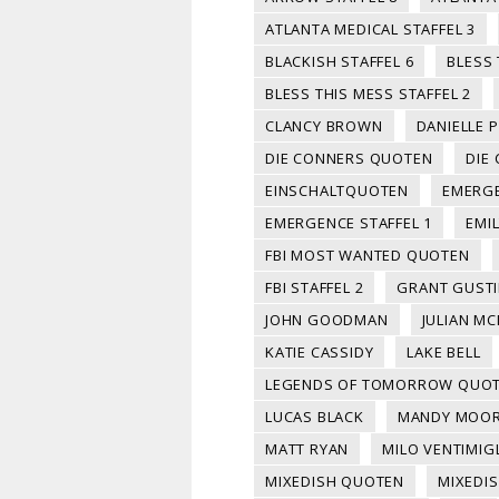
ATLANTA MEDICAL STAFFEL 3
BLACKISH STAFFEL 6
BLESS 
BLESS THIS MESS STAFFEL 2
CLANCY BROWN
DANIELLE 
DIE CONNERS QUOTEN
DIE
EINSCHALTQUOTEN
EMERG
EMERGENCE STAFFEL 1
EMI
FBI MOST WANTED QUOTEN
FBI STAFFEL 2
GRANT GUST
JOHN GOODMAN
JULIAN M
KATIE CASSIDY
LAKE BELL
LEGENDS OF TOMORROW QUO
LUCAS BLACK
MANDY MOO
MATT RYAN
MILO VENTIMIG
MIXEDISH QUOTEN
MIXEDIS