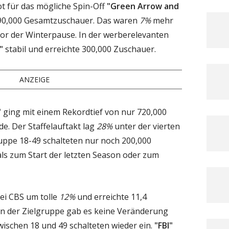
ot für das mögliche Spin-Off
"Green Arrow and
890,000 Gesamtzuschauer. Das waren
7%
mehr
e vor der Winterpause. In der werberelevanten
"
stabil und erreichte 300,000 Zuschauer.
ANZEIGE
"
ging mit einem Rekordtief von nur 720,000
e. Der Staffelauftakt lag
28%
unter der vierten
ruppe 18-49 schalteten nur noch 200,000
ls zum Start der letzten Season oder zum
ei CBS um tolle
12%
und erreichte 11,4
In der Zielgruppe gab es keine Veränderung
wischen 18 und 49 schalteten wieder ein.
"FBI"