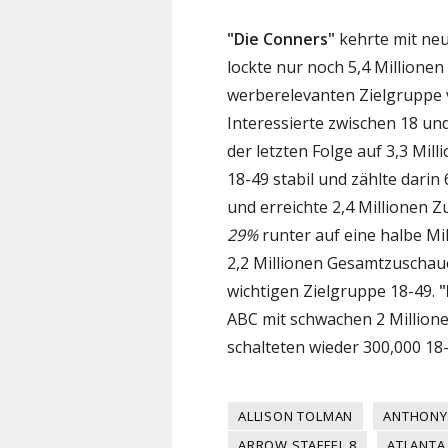
"Die Conners"
kehrte mit neu
lockte nur noch 5,4 Millione
werberelevanten Zielgruppe v
Interessierte zwischen 18 un
der letzten Folge auf 3,3 Mil
18-49 stabil und zählte dari
und erreichte 2,4 Millionen Z
29%
runter auf eine halbe Mil
2,2 Millionen Gesamtzuschaue
wichtigen Zielgruppe 18-49.
ABC mit schwachen 2 Million
schalteten wieder 300,000 18- 
ALLISON TOLMAN
ANTHONY
ARROW STAFFEL 8
ATLANTA