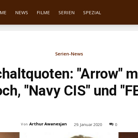
tter
ME
NEWS
FILME
SERIEN
SPEZIAL
Serien-News
haltquoten: "Arrow" m
och, "Navy CIS" und "F
Arthur Awanesjan
29. Januar 2020
0
Von