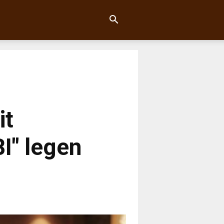
it
BI" legen