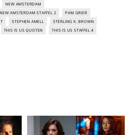
NEW AMSTERDAM
NEW AMSTERDAM STAFFEL 2
PAM GRIER
RT
STEPHEN AMELL
STERLING K. BROWN
THIS IS US QUOTEN
THIS IS US STAFFEL 4