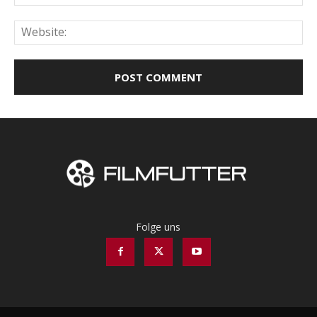
Web
Folge uns