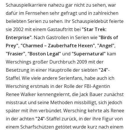
Schauspielkarriere nahezu gar nicht zu sehen, war
dafür im Fernsehen sehr gefragt und in zahlreichen
beliebten Serien zu sehen. Ihr Schauspieldebüt feierte
sie 2002 mit einem Gastauftritt bei
"Star Trek:
Enterprise"
. Nach Gastrollen in Serien wie
"Birds of
Prey"
,
"Charmed – Zauberhafte Hexen"
,
"Angel"
,
"Frasier"
,
"Boston Legal"
und
"Supernatural"
kam
Werschings großer Durchbruch 2009 mit der
Besetzung in einer Hauptrolle der siebten
"24"
-
Staffel. Wie viele andere Serienfans, habe auch ich
Wersching erstmals in der Rolle der FBI-Agentin
Renee Walker kennengelernt, die Jack Bauer zunächst
misstraut und seine Methoden missbilligt, sich jedoch
später mit ihm verbündet. Wersching kehrte als Renee
in der achten
"24"
-Staffel zurück, in der ihre Figur von
einem Scharfschützen getötet wurde kurz nach einem