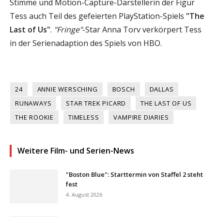
Stimme und Motion-Capture-Darstellerin der Figur
Tess auch Teil des gefeierten PlayStation-Spiels
"The
Last of Us"
.
"Fringe"
-Star Anna Torv verkörpert Tess
in der Serienadaption des Spiels von HBO.
24
ANNIE WERSCHING
BOSCH
DALLAS
RUNAWAYS
STAR TREK PICARD
THE LAST OF US
THE ROOKIE
TIMELESS
VAMPIRE DIARIES
Weitere Film- und Serien-News
"Boston Blue": Starttermin von Staffel 2 steht
fest
4. August 2026