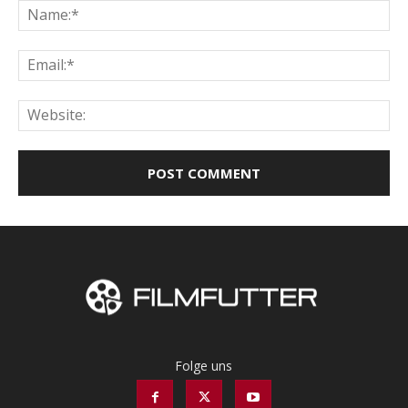
Na
Ema
Web
Folge uns