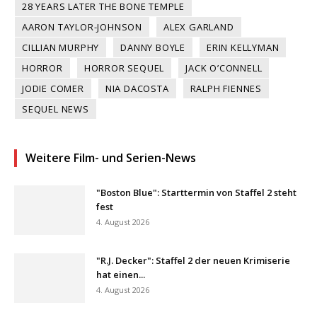
28 YEARS LATER THE BONE TEMPLE
AARON TAYLOR-JOHNSON
ALEX GARLAND
CILLIAN MURPHY
DANNY BOYLE
ERIN KELLYMAN
HORROR
HORROR SEQUEL
JACK O’CONNELL
JODIE COMER
NIA DACOSTA
RALPH FIENNES
SEQUEL NEWS
Weitere Film- und Serien-News
"Boston Blue": Starttermin von Staffel 2 steht
fest
4. August 2026
"R.J. Decker": Staffel 2 der neuen Krimiserie
hat einen...
4. August 2026