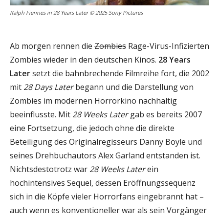
Ralph Fiennes in 28 Years Later © 2025 Sony Pictures
Ab morgen rennen die
Zombies
Rage-Virus-Infizierten
Zombies wieder in den deutschen Kinos.
28 Years
Later
setzt die bahnbrechende Filmreihe fort, die 2002
mit
28 Days Later
begann und die Darstellung von
Zombies im modernen Horrorkino nachhaltig
beeinflusste. Mit
28 Weeks Later
gab es bereits 2007
eine Fortsetzung, die jedoch ohne die direkte
Beteiligung des Originalregisseurs Danny Boyle und
seines Drehbuchautors Alex Garland entstanden ist.
Nichtsdestotrotz war
28 Weeks Later
ein
hochintensives Sequel, dessen Eröffnungssequenz
sich in die Köpfe vieler Horrorfans eingebrannt hat –
auch wenn es konventioneller war als sein Vorgänger