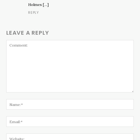
Holmes […]
REPLY
LEAVE A REPLY
Comment:
Na
Ema
Web