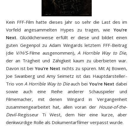
Kein FFF-Film hatte dieses Jahr so sehr die Last des im
Vorfeld angesammelten Hypes zu tragen, wie
You’re
Next
. Glücklicherweise erfüllt er diese und bildet einen
guten Gegenpol zu Adam Wingards letztem FFF-Beitrag
(die
V/H/S
-Filme ausgenommen),
A Horrible Way to Die
,
der an Trägheit und Zähigkeit kaum zu überbieten war.
Davon ist bei
You’re Next
nichts zu spüren. Mit AJ Bowen,
Joe Swanberg und Amy Seimetz ist das Hauptdarsteller-
Trio von
A Horrible Way to Die
auch bei
You’re Next
dabei
sowie auch eine Reihe anderer Schauspieler und
Filmemacher, mit denen Wingard in Vergangenheit
zusammengearbeitet hat, allen voran der
House-of-the-
Devil
-Regisseur Ti West, dem hier eine kurze, aber
denkwürdige Rolle als Dokumentarfilmer verpasst wurde.