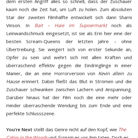
dem ersten Angriff alles so schnell, dass der Zuschauer
kaum noch die Zeit hat, um Luft zu holen. Zum absoluten
Star der zweiten Filmhälfte entwickelt sich dann Sharni
Vinson. In
Bait – Haie im Supoermarkt
noch als
Leinwandschmuck eingesetzt, ist sie als Erin hier eine der
besten Scream-Queens der letzten Jahre – ohne
Übertreibung. Sie weigert sich von erster Sekunde an,
Opfer zu sein und wehrt sich mit allen Kräften und
überraschend effektiv gegen die Eindringlinge in einer
Manier, die an eine Horrorversion von
Kevin allein zu
Hause
erinnert. Dabei fließt das Blut in Strömen und die
Zuschauer schwanken zwischen Lachern und Anspannung.
Darüber hinaus hat der Film noch die eine mehr oder
minder überraschende Wendung bis zum Ende und eine
perfekte Schlussszene.
You’re Next
stellt das Genre nicht auf den Kopf, wie
The
Cabin in the Woods
und
Scream
es vor ihm taten. Doch es