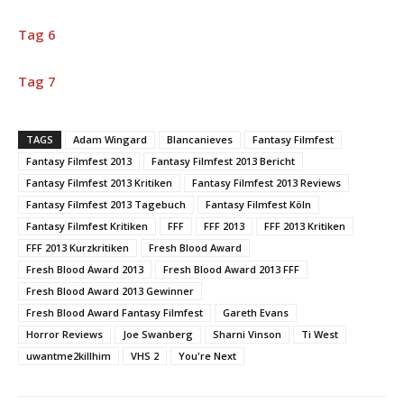
Tag 6
Tag 7
TAGS
Adam Wingard
Blancanieves
Fantasy Filmfest
Fantasy Filmfest 2013
Fantasy Filmfest 2013 Bericht
Fantasy Filmfest 2013 Kritiken
Fantasy Filmfest 2013 Reviews
Fantasy Filmfest 2013 Tagebuch
Fantasy Filmfest Köln
Fantasy Filmfest Kritiken
FFF
FFF 2013
FFF 2013 Kritiken
FFF 2013 Kurzkritiken
Fresh Blood Award
Fresh Blood Award 2013
Fresh Blood Award 2013 FFF
Fresh Blood Award 2013 Gewinner
Fresh Blood Award Fantasy Filmfest
Gareth Evans
Horror Reviews
Joe Swanberg
Sharni Vinson
Ti West
uwantme2killhim
VHS 2
You're Next