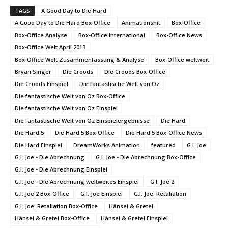
TAGS
A Good Day to Die Hard
A Good Day to Die Hard Box-Office
Animationshit
Box-Office
Box-Office Analyse
Box-Office international
Box-Office News
Box-Office Welt April 2013
Box-Office Welt Zusammenfassung & Analyse
Box-Office weltweit
Bryan Singer
Die Croods
Die Croods Box-Office
Die Croods Einspiel
Die fantastische Welt von Oz
Die fantastische Welt von Oz Box-Office
Die fantastische Welt von Oz Einspiel
Die fantastische Welt von Oz Einspielergebnisse
Die Hard
Die Hard 5
Die Hard 5 Box-Office
Die Hard 5 Box-Office News
Die Hard Einspiel
DreamWorks Animation
featured
G.I. Joe
G.I. Joe - Die Abrechnung
G.I. Joe - Die Abrechnung Box-Office
G.I. Joe - Die Abrechnung Einspiel
G.I. Joe - Die Abrechnung weltweites Einspiel
G.I. Joe 2
G.I. Joe 2 Box-Office
G.I. Joe Einspiel
G.I. Joe: Retaliation
G.I. Joe: Retaliation Box-Office
Hänsel & Gretel
Hänsel & Gretel Box-Office
Hänsel & Gretel Einspiel