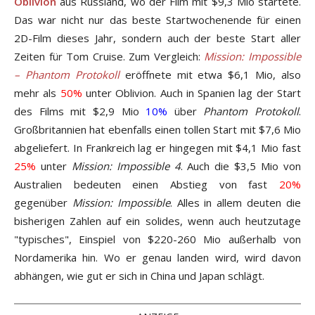
Oblivion
aus Russland, wo der Film mit $9,3 Mio startete.
Das war nicht nur das beste Startwochenende für einen
2D-Film dieses Jahr, sondern auch der beste Start aller
Zeiten für Tom Cruise. Zum Vergleich:
Mission: Impossible
– Phantom Protokoll
eröffnete mit etwa $6,1 Mio, also
mehr als
50%
unter Oblivion. Auch in Spanien lag der Start
des Films mit $2,9 Mio
10%
über
Phantom Protokoll
.
Großbritannien hat ebenfalls einen tollen Start mit $7,6 Mio
abgeliefert. In Frankreich lag er hingegen mit $4,1 Mio fast
25%
unter
Mission: Impossible 4
. Auch die $3,5 Mio von
Australien bedeuten einen Abstieg von fast
20%
gegenüber
Mission: Impossible
. Alles in allem deuten die
bisherigen Zahlen auf ein solides, wenn auch heutzutage
"typisches", Einspiel von $220-260 Mio außerhalb von
Nordamerika hin. Wo er genau landen wird, wird davon
abhängen, wie gut er sich in China und Japan schlägt.