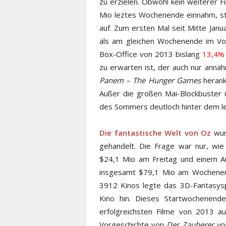
zu erzielen. Obwohl kein weiterer 
Mio leztes Wochenende einnahm, s
auf. Zum ersten Mal seit Mitte Ja
als am gleichen Wochenende im V
Box-Office von 2013 bislang
13,4%
zu erwarten ist, der auch nur annä
Panem – The Hunger Games
herank
Außer die großen Mai-Blockbuster
des Sommers deutloch hinter dem let
Die fantastische Welt von Oz
wurd
gehandelt. Die Frage war nur, wie 
$24,1 Mio am Freitag und einem A
insgesamt $79,1 Mio am Wochenend
3912 Kinos legte das 3D-Fantasysp
Kino hin. Dieses Startwochenende
erfolgreichsten Filme von 2013 a
Vorgeschichte von
Der Zauberer vo