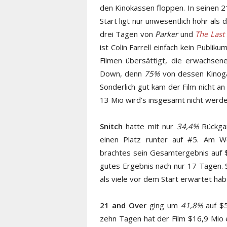
den Kinokassen floppen. In seinen 2
Start ligt nur unwesentlich höhr als
drei Tagen von
Parker
und
The Last
ist Colin Farrell einfach kein Publ
Filmen übersättigt, die erwachse
Down, denn
75%
von dessen Kinog
Sonderlich gut kam der Film nicht a
13 Mio wird’s insgesamt nicht werde
Snitch
hatte mit nur
34,4%
Rückgan
einen Platz runter auf #5. Am W
brachtes sein Gesamtergebnis auf $
gutes Ergebnis nach nur 17 Tagen. 
als viele vor dem Start erwartet hab
21 and Over
ging um
41,8%
auf $5
zehn Tagen hat der Film $16,9 Mio 