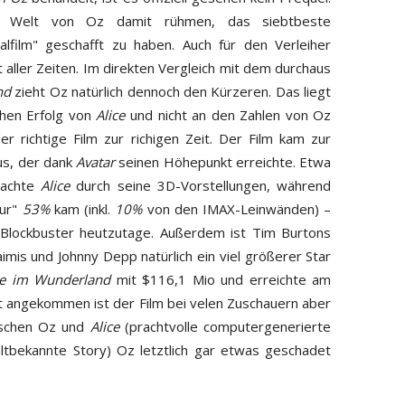
he Welt von Oz damit rühmen, das siebtbeste
alfilm" geschafft zu haben. Auch für den Verleiher
 aller Zeiten. Im direkten Vergleich mit dem durchaus
nd
zieht Oz natürlich dennoch den Kürzeren. Das liegt
chen Erfolg von
Alice
und nicht an den Zahlen von Oz
r richtige Film zur richigen Zeit. Der Film kam zur
us, der dank
Avatar
seinen Höhepunkt erreichte. Etwa
machte
Alice
durch seine 3D-Vorstellungen, während
nur"
53%
kam (inkl.
10%
von den IMAX-Leinwänden) –
D-Blockbuster heutzutage. Außerdem ist Tim Burtons
mis und Johnny Depp natürlich ein viel größerer Star
ce im Wunderland
mit $116,1 Mio und erreichte am
t angekommen ist der Film bei velen Zuschauern aber
wischen Oz und
Alice
(prachtvolle computergenerierte
altbekannte Story) Oz letztlich gar etwas geschadet