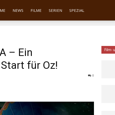
tter
ME
NEWS
FILME
SERIEN
SPEZIAL
A – Ein
Film- 
Start für Oz!
0