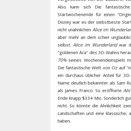
Also kann sich Die fantastisc
Startwochenende für einen "Origin
Disney war es der siebstbeste Start
nicht unähnlichen
Alice im Wunderla
aber mehr an dem schier unglaubli
selbst.
Alice im Wunderland
war de
"goldenen Ära" des 3D-Wahns hera
70%
seines Wochenendeinspiels 
Die fantastische Welt von Oz auf "
ein durchaus üblicher Anteil für 3
Name deutlich bekannter als Sam Rai
als James Franco. So eröffnete
Ali
Ende knapp $334 Mio. Sonderlich gu
nicht. So könnte die Ähnlichkeit z
Landschaften und eine klassische, 
haben.