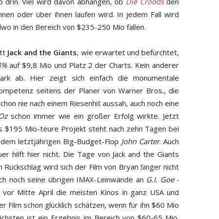
o drin. Viel wird davon abhängen, ob
Die Croods
den
nen oder über ihnen laufen wird. In jedem Fall wird
wo in den Bereich von $235-250 Mio fallen.
itt
Jack and the Giants
, wie erwartet und befürchtet,
8%
auf $9,8 Mio und Platz 2 der Charts. Kein anderer
rk ab. Hier zeigt sich einfach die monumentale
kompetenz seitens der Planer von Warner Bros., die
schon nie nach einem Riesenhit aussah, auch noch eine
Oz
schon immer wie ein großer Erfolg wirkte. Jetzt
s $195 Mio-teure Projekt steht nach zehn Tagen bei
r dem letztjährigen Big-Budget-Flop
John Carter
. Auch
r hilft hier nicht. Die Tage von Jack and the Giants
 Rückschlag wird sich der Film von Bryan Singer nicht
uch noch seine übrigen IMAX-Leinwände an
G.I. Goe -
 vor Mitte April die meisten Kinos in ganz USA und
r Film schon glücklich schätzen, wenn für ihn $60 Mio
hsten ist ein Ergebnis im Bereich von $60-65 Mio.