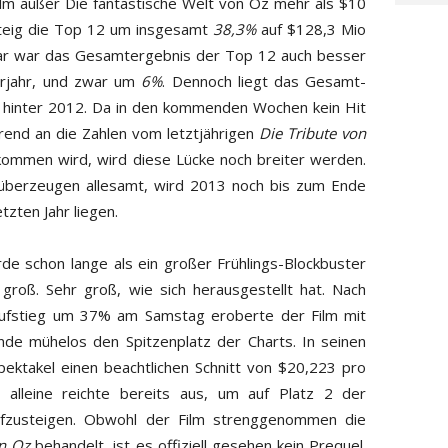
Film außer Die fantastische Welt von Oz mehr als $10
teig die Top 12 um insgesamt
38,3%
auf $128,3 Mio
nuar war das Gesamtergebnis der Top 12 auch besser
orjahr, und zwar um
6%
. Dennoch liegt das Gesamt-
hinter 2012. Da in den kommenden Wochen kein Hit
hrend an die Zahlen vom letztjährigen
Die Tribute von
ommen wird, wird diese Lücke noch breiter werden.
 überzeugen allesamt, wird 2013 noch bis zum Ende
zten Jahr liegen.
e schon lange als ein großer Frühlings-Blockbuster
groß. Sehr groß, wie sich herausgestellt hat. Nach
ufstieg um 37% am Samstag eroberte der Film mit
e mühelos den Spitzenplatz der Charts. In seinen
ektakel einen beachtlichen Schnitt von $20,223 pro
 alleine reichte bereits aus, um auf Platz 2 der
ufzusteigen. Obwohl der Film strenggenommen die
n Oz
behandelt, ist es offiziell gesehen kein Prequel.