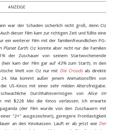
ANZEIGE
nn war der Schaden sicherlich nicht groß, denn Oz
 Auch dieser Film kam zur richtigen Zeit und füllte eine
ur ein weiterer Film mit der familienfreundlichen PG-
m Planet Earth
. Oz konnte aber nicht nur die Familien
1%
der Zuschauer von seinem Startwochenende
 (hier kam der Film gar auf
43%
zum Start!). In den
tische Welt von Oz nur mit
Die Croods
als direkte
 24. Mai kommt außer jenem Animationsfilm von
die US-Kinos mit einer sehr milden Altersfreigabe.
s schwächliche Durchhaltevermögen von
Alice im
r mit $228 Mio die Kinos verlassen. Ich erwarte
ropaganda (der Film wurde von den Zuschauern mit
einer "2+" ausgezeichnet), geringere Frontlastigkeit
auer an den Kinokassen. Läuft er ab jetzt wie
Der