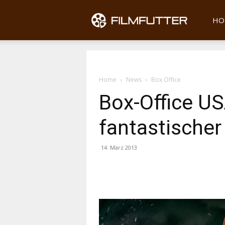
Filmfu
HO
Home
News
Box Office
Box-Office US
fantastischer 
14. März 2013