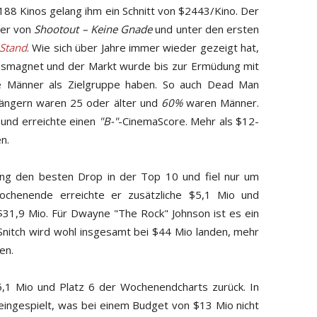
188 Kinos gelang ihm ein Schnitt von $2443/Kino. Der
 der von
Shootout – Keine Gnade
und unter den ersten
 Stand
. Wie sich über Jahre immer wieder gezeigt hat,
ikumsmagnet und der Markt wurde bis zur Ermüdung mit
ne Männer als Zielgruppe haben. So auch Dead Man
ängern waren 25 oder älter und
60%
waren Männer.
n und erreichte einen
"B-"
-CinemaScore. Mehr als $12-
n.
g den besten Drop in der Top 10 und fiel nur um
ochenende erreichte er zusätzliche $5,1 Mio und
31,9 Mio. Für Dwayne "The Rock" Johnson ist es ein
Snitch wird wohl insgesamt bei $44 Mio landen, mehr
en.
,1 Mio und Platz 6 der Wochenendcharts zurück. In
eingespielt, was bei einem Budget von $13 Mio nicht