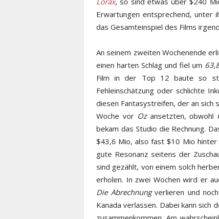
Lorax
, so sind etwas über $240 Mi
Erwartungen entsprechend, unter ih
das Gesamteinspiel des Films irgend
An seinem zweiten Wochenende erl
einen harten Schlag und fiel um
63,
Film in der Top 12 baute so sta
Fehleinschätzung oder schlichte In
diesen Fantasystreifen, der an sich 
Woche vor
Oz
ansetzten, obwohl
bekam das Studio die Rechnung. Da
$43,6 Mio, also fast $10 Mio hinte
gute Resonanz seitens der Zuschaue
sind gezählt, von einem solch herben
erholen. In zwei Wochen wird er a
Die Abrechnung
verlieren und noch
Kanada verlassen. Dabei kann sich de
zusammenkommen. Am wahrscheinlic