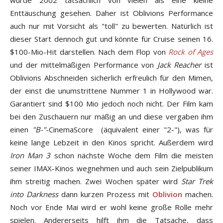
wurde 2002 tatsächlich von vielen als eine kleine
Enttäuschung gesehen. Daher ist Oblivions Performance
auch nur mit Vorsicht als "toll" zu bewerten. Natürlich ist
dieser Start dennoch gut und könnte für Cruise seinen 16.
$100-Mio-Hit darstellen. Nach dem Flop von
Rock of Ages
und der mittelmäßigen Performance von
Jack Reacher
ist
Oblivions Abschneiden sicherlich erfreulich für den Mimen,
der einst die unumstrittene Nummer 1 in Hollywood war.
Garantiert sind $100 Mio jedoch noch nicht. Der Film kam
bei den Zuschauern nur mäßig an und diese vergaben ihm
einen
"B-"
-CinemaScore (äquivalent einer "2-"), was für
keine lange Lebzeit in den Kinos spricht. Außerdem wird
Iron Man 3
schon nächste Woche dem Film die meisten
seiner IMAX-Kinos wegnehmen und auch sein Zielpublikum
ihm streitig machen. Zwei Wochen später wird
Star Trek
into Darkness
dann kurzen Prozess mit
Oblivion
machen.
Noch vor Ende Mai wird er wohl keine große Rolle mehr
spielen. Andererseits hilft ihm die Tatsache, dass