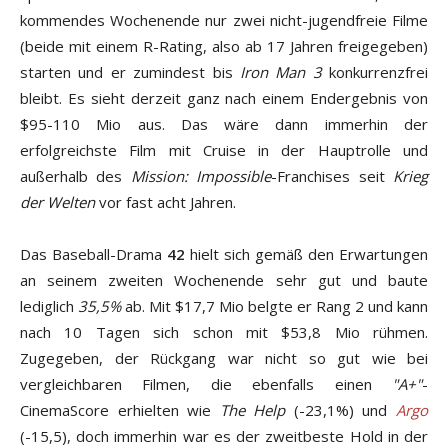
kommendes Wochenende nur zwei nicht-jugendfreie Filme
(beide mit einem R-Rating, also ab 17 Jahren freigegeben)
starten und er zumindest bis
Iron Man 3
konkurrenzfrei
bleibt. Es sieht derzeit ganz nach einem Endergebnis von
$95-110 Mio aus. Das wäre dann immerhin der
erfolgreichste Film mit Cruise in der Hauptrolle und
außerhalb des
Mission: Impossible
-Franchises seit
Krieg
der Welten
vor fast acht Jahren.
Das Baseball-Drama
42
hielt sich gemäß den Erwartungen
an seinem zweiten Wochenende sehr gut und baute
lediglich
35,5%
ab. Mit $17,7 Mio belgte er Rang 2 und kann
nach 10 Tagen sich schon mit $53,8 Mio rühmen.
Zugegeben, der Rückgang war nicht so gut wie bei
vergleichbaren Filmen, die ebenfalls einen
"A+"
-
CinemaScore erhielten wie
The Help
(-23,1%) und
Argo
(-15,5), doch immerhin war es der zweitbeste Hold in der