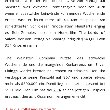
erreichte. Doch der Film fiel um
40%
von Freitag auf
Samstag, was extreme Frontlastigkeit bedeutet. Auch
wenn er zusätzliche Leinwände kommendes Wochenende
erhält, wird er kaum mehr als $4 Mio einspielen. Am
schlechtesten von diesen "moderaten" Neustarts erging
es Rob Zombies surrealem Horrorfilm
The Lords of
Salem
, der von Freitag bis Sonntag lediglich $643,000 von
354 Kinos einnahm.
The Weinstein Company nutzte das schwache
Wochenende und die mangelnde Konkurrenz, um
Silver
Linings
wieder breiter ins Rennen zu schicken. Der Film
verdoppelte seine Kinozahl auf 867 und spielte etwas
mehr als $500,000 ein. Damit liegt er jetzt insgesamt bei
$131 Mio. Der Film hat fas
73%
seines jetzigen Einspiels
erst nach den acht Oscarnomnierungen erreicht.
Hier die vollständige Top 10