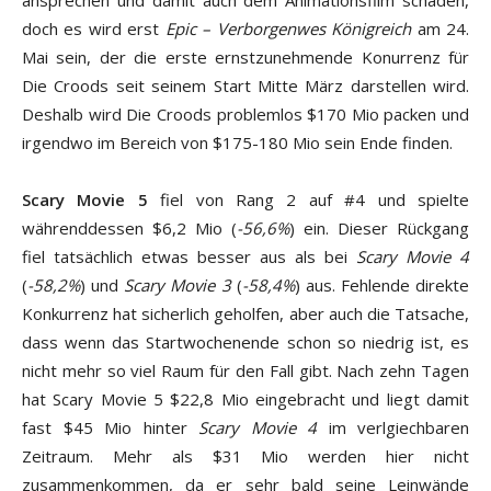
ansprechen und damit auch dem Animationsfilm schaden,
doch es wird erst
Epic – Verborgenwes Königreich
am 24.
Mai sein, der die erste ernstzunehmende Konurrenz für
Die Croods seit seinem Start Mitte März darstellen wird.
Deshalb wird Die Croods problemlos $170 Mio packen und
irgendwo im Bereich von $175-180 Mio sein Ende finden.
Scary Movie 5
fiel von Rang 2 auf #4 und spielte
währenddessen $6,2 Mio (
-56,6%
) ein. Dieser Rückgang
fiel tatsächlich etwas besser aus als bei
Scary Movie 4
(
-58,2%
) und
Scary Movie 3
(
-58,4%
) aus. Fehlende direkte
Konkurrenz hat sicherlich geholfen, aber auch die Tatsache,
dass wenn das Startwochenende schon so niedrig ist, es
nicht mehr so viel Raum für den Fall gibt. Nach zehn Tagen
hat Scary Movie 5 $22,8 Mio eingebracht und liegt damit
fast $45 Mio hinter
Scary Movie 4
im verlgiechbaren
Zeitraum. Mehr als $31 Mio werden hier nicht
zusammenkommen, da er sehr bald seine Leinwände