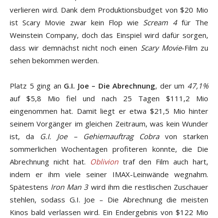
verlieren wird. Dank dem Produktionsbudget von $20 Mio
ist Scary Movie zwar kein Flop wie
Scream 4
für The
Weinstein Company, doch das Einspiel wird dafür sorgen,
dass wir demnächst nicht noch einen
Scary Movie
-Film zu
sehen bekommen werden.
Platz 5 ging an
G.I. Joe – Die Abrechnung
, der um
47,1%
auf $5,8 Mio fiel und nach 25 Tagen $111,2 Mio
eingenommen hat. Damit liegt er etwa $21,5 Mio hinter
seinem Vorgänger im gleichen Zeitraum, was kein Wunder
ist, da
G.I. Joe – Gehiemauftrag Cobra
von starken
sommerlichen Wochentagen profiteren konnte, die Die
Abrechnung nicht hat.
Oblivion
traf den Film auch hart,
indem er ihm viele seiner IMAX-Leinwände wegnahm.
Spätestens
Iron Man 3
wird ihm die restlischen Zuschauer
stehlen, sodass G.I. Joe – Die Abrechnung die meisten
Kinos bald verlassen wird. Ein Endergebnis von $122 Mio