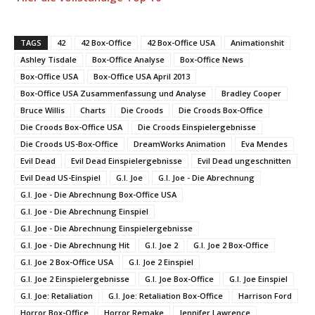
TAGS
42
42 Box-Office
42 Box-Office USA
Animationshit
Ashley Tisdale
Box-Office Analyse
Box-Office News
Box-Office USA
Box-Office USA April 2013
Box-Office USA Zusammenfassung und Analyse
Bradley Cooper
Bruce Willis
Charts
Die Croods
Die Croods Box-Office
Die Croods Box-Office USA
Die Croods Einspielergebnisse
Die Croods US-Box-Office
DreamWorks Animation
Eva Mendes
Evil Dead
Evil Dead Einspielergebnisse
Evil Dead ungeschnitten
Evil Dead US-Einspiel
G.I. Joe
G.I. Joe - Die Abrechnung
G.I. Joe - Die Abrechnung Box-Office USA
G.I. Joe - Die Abrechnung Einspiel
G.I. Joe - Die Abrechnung Einspielergebnisse
G.I. Joe - Die Abrechnung Hit
G.I. Joe 2
G.I. Joe 2 Box-Office
G.I. Joe 2 Box-Office USA
G.I. Joe 2 Einspiel
G.I. Joe 2 Einspielergebnisse
G.I. Joe Box-Office
G.I. Joe Einspiel
G.I. Joe: Retaliation
G.I. Joe: Retaliation Box-Office
Harrison Ford
Horror Box-Office
Horror Remake
Jennifer Lawrence