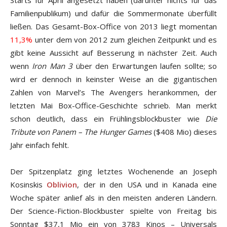
Starts für April angesetzt haben (darunter nichts für das
Familienpublikum) und dafür die Sommermonate überfüllt
ließen. Das Gesamt-Box-Office von 2013 liegt momentan
11,3%
unter dem von 2012 zum gleichen Zeitpunkt und es
gibt keine Aussicht auf Besserung in nächster Zeit. Auch
wenn
Iron Man 3
über den Erwartungen laufen sollte; so
wird er dennoch in keinster Weise an die gigantischen
Zahlen von Marvel’s The Avengers herankommen, der
letzten Mai Box-Office-Geschichte schrieb. Man merkt
schon deutlich, dass ein Frühlingsblockbuster wie
Die
Tribute von Panem – The Hunger Games
($408 Mio) dieses
Jahr einfach fehlt.
Der Spitzenplatz ging letztes Wochenende an Joseph
Kosinskis
Oblivion
, der in den USA und in Kanada eine
Woche später anlief als in den meisten anderen Ländern.
Der Science-Fiction-Blockbuster spielte von Freitag bis
Sonntag $37,1 Mio ein von 3783 Kinos – Universals